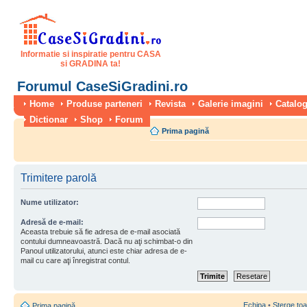
Informatie si inspiratie pentru CASA
si GRADINA ta!
Forumul CaseSiGradini.ro
Home
Produse parteneri
Revista
Galerie imagini
Catalog
Dictionar
Shop
Forum
Prima pagină
Trimitere parolă
Nume utilizator:
Adresă de e-mail:
Aceasta trebuie să fie adresa de e-mail asociată
contului dumneavoastră. Dacă nu aţi schimbat-o din
Panoul utilizatorului, atunci este chiar adresa de e-
mail cu care aţi înregistrat contul.
Echipa
•
Şterge toa
Prima pagină