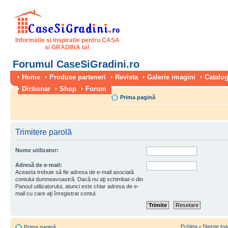
Informatie si inspiratie pentru CASA
si GRADINA ta!
Forumul CaseSiGradini.ro
Home
Produse parteneri
Revista
Galerie imagini
Catalog
Dictionar
Shop
Forum
Prima pagină
Trimitere parolă
Nume utilizator:
Adresă de e-mail:
Aceasta trebuie să fie adresa de e-mail asociată
contului dumneavoastră. Dacă nu aţi schimbat-o din
Panoul utilizatorului, atunci este chiar adresa de e-
mail cu care aţi înregistrat contul.
Echipa
•
Şterge toa
Prima pagină