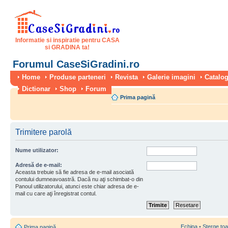
Informatie si inspiratie pentru CASA
si GRADINA ta!
Forumul CaseSiGradini.ro
Home
Produse parteneri
Revista
Galerie imagini
Catalog
Dictionar
Shop
Forum
Prima pagină
Trimitere parolă
Nume utilizator:
Adresă de e-mail:
Aceasta trebuie să fie adresa de e-mail asociată
contului dumneavoastră. Dacă nu aţi schimbat-o din
Panoul utilizatorului, atunci este chiar adresa de e-
mail cu care aţi înregistrat contul.
Echipa
•
Şterge toa
Prima pagină