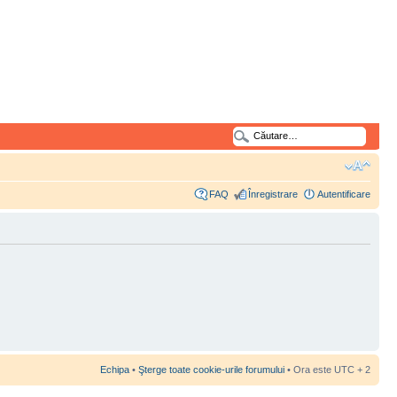
FAQ
Înregistrare
Autentificare
Echipa
•
Şterge toate cookie-urile forumului
• Ora este UTC + 2