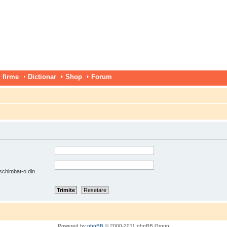
 firme
Dictionar
Shop
Forum
 schimbat-o din
Powered by
phpBB
© 2000-2011 phpBB Group