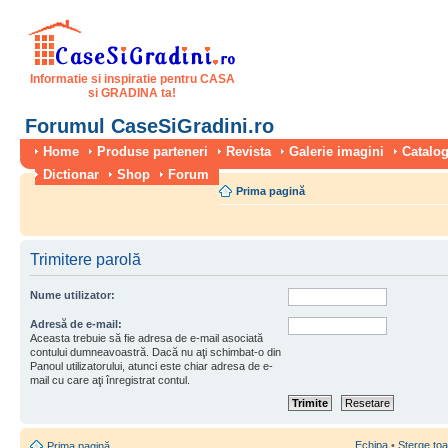
Informatie si inspiratie pentru CASA
si GRADINA ta!
Forumul CaseSiGradini.ro
Home
Produse parteneri
Revista
Galerie imagini
Catalog
Dictionar
Shop
Forum
Prima pagină
Trimitere parolă
Nume utilizator:
Adresă de e-mail:
Aceasta trebuie să fie adresa de e-mail asociată
contului dumneavoastră. Dacă nu aţi schimbat-o din
Panoul utilizatorului, atunci este chiar adresa de e-
mail cu care aţi înregistrat contul.
Echipa
•
Şterge toa
Prima pagină