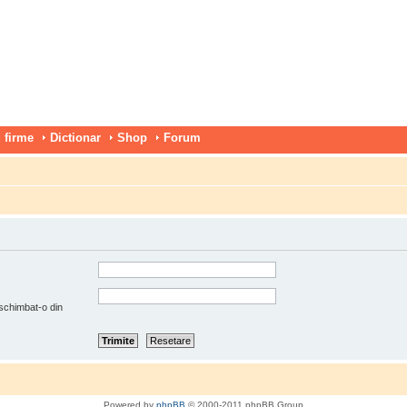
 firme
Dictionar
Shop
Forum
 schimbat-o din
Powered by
phpBB
© 2000-2011 phpBB Group