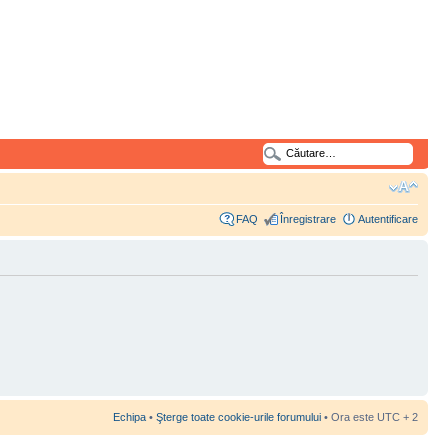
FAQ
Înregistrare
Autentificare
Echipa
•
Şterge toate cookie-urile forumului
• Ora este UTC + 2