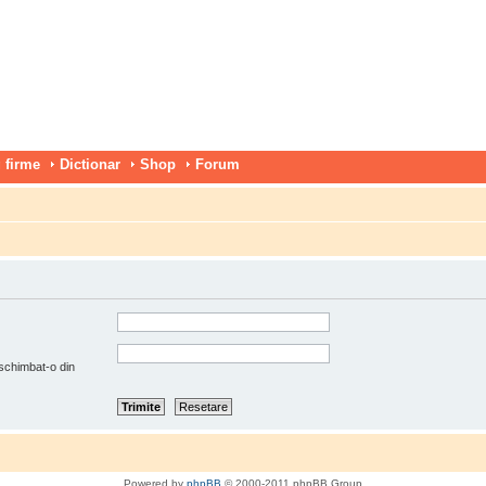
 firme
Dictionar
Shop
Forum
 schimbat-o din
Powered by
phpBB
© 2000-2011 phpBB Group