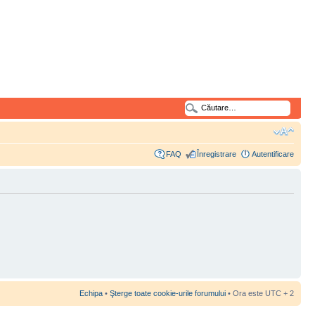
FAQ
Înregistrare
Autentificare
Echipa
•
Şterge toate cookie-urile forumului
• Ora este UTC + 2