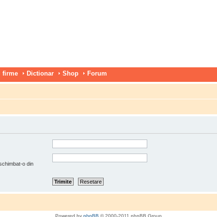
 firme
Dictionar
Shop
Forum
 schimbat-o din
Powered by
phpBB
© 2000-2011 phpBB Group