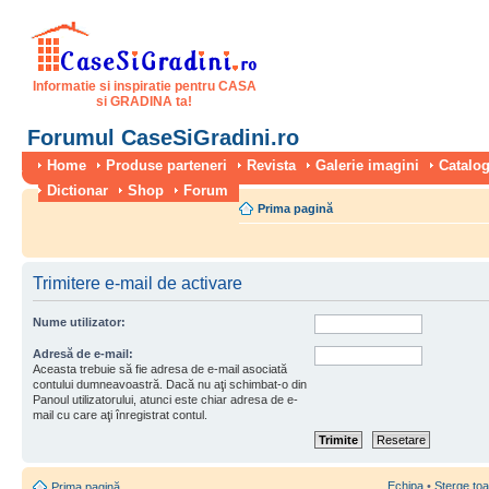
Informatie si inspiratie pentru CASA
si GRADINA ta!
Forumul CaseSiGradini.ro
Home
Produse parteneri
Revista
Galerie imagini
Catalog
Dictionar
Shop
Forum
Prima pagină
Trimitere e-mail de activare
Nume utilizator:
Adresă de e-mail:
Aceasta trebuie să fie adresa de e-mail asociată
contului dumneavoastră. Dacă nu aţi schimbat-o din
Panoul utilizatorului, atunci este chiar adresa de e-
mail cu care aţi înregistrat contul.
Echipa
•
Şterge toa
Prima pagină