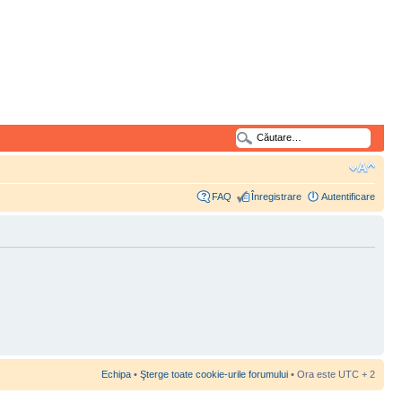
FAQ
Înregistrare
Autentificare
Echipa
•
Şterge toate cookie-urile forumului
• Ora este UTC + 2