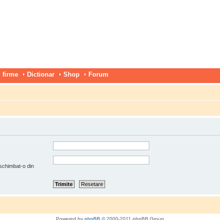
 firme
Dictionar
Shop
Forum
 schimbat-o din
Powered by
phpBB
© 2000-2011 phpBB Group