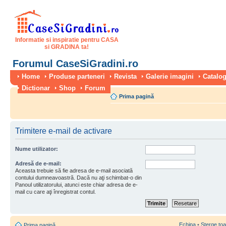
Informatie si inspiratie pentru CASA
si GRADINA ta!
Forumul CaseSiGradini.ro
Home
Produse parteneri
Revista
Galerie imagini
Catalog
Dictionar
Shop
Forum
Prima pagină
Trimitere e-mail de activare
Nume utilizator:
Adresă de e-mail:
Aceasta trebuie să fie adresa de e-mail asociată
contului dumneavoastră. Dacă nu aţi schimbat-o din
Panoul utilizatorului, atunci este chiar adresa de e-
mail cu care aţi înregistrat contul.
Echipa
•
Şterge toa
Prima pagină