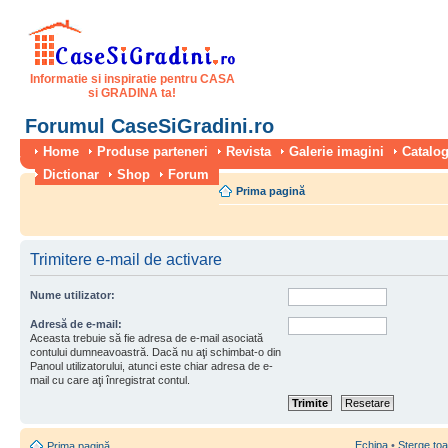
Informatie si inspiratie pentru CASA
si GRADINA ta!
Forumul CaseSiGradini.ro
Home
Produse parteneri
Revista
Galerie imagini
Catalog
Dictionar
Shop
Forum
Prima pagină
Trimitere e-mail de activare
Nume utilizator:
Adresă de e-mail:
Aceasta trebuie să fie adresa de e-mail asociată
contului dumneavoastră. Dacă nu aţi schimbat-o din
Panoul utilizatorului, atunci este chiar adresa de e-
mail cu care aţi înregistrat contul.
Echipa
•
Şterge toa
Prima pagină