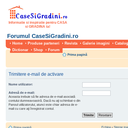
Informatie si inspiratie pentru CASA
si GRADINA ta!
Forumul CaseSiGradini.ro
Home
Produse parteneri
Revista
Galerie imagini
Catalog
Dictionar
Shop
Forum
Prima pagină
Trimitere e-mail de activare
Nume utilizator:
Adresă de e-mail:
Aceasta trebuie să fie adresa de e-mail asociată
contului dumneavoastră. Dacă nu aţi schimbat-o din
Panoul utilizatorului, atunci este chiar adresa de e-
mail cu care aţi înregistrat contul.
Echipa
•
Şterge toa
Prima pagină