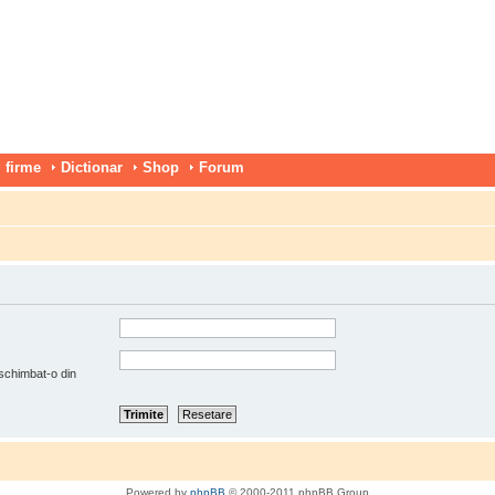
 firme
Dictionar
Shop
Forum
 schimbat-o din
Powered by
phpBB
© 2000-2011 phpBB Group