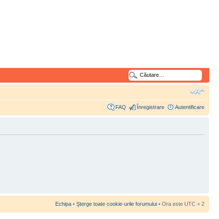
FAQ
Înregistrare
Autentificare
Echipa
•
Şterge toate cookie-urile forumului
• Ora este UTC + 2