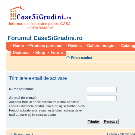
Informatie si inspiratie pentru CASA
si GRADINA ta!
Forumul CaseSiGradini.ro
Home
Produse parteneri
Revista
Galerie imagini
Catalog
Dictionar
Shop
Forum
Prima pagină
Trimitere e-mail de activare
Nume utilizator:
Adresă de e-mail:
Aceasta trebuie să fie adresa de e-mail asociată
contului dumneavoastră. Dacă nu aţi schimbat-o din
Panoul utilizatorului, atunci este chiar adresa de e-
mail cu care aţi înregistrat contul.
Echipa
•
Şterge toa
Prima pagină