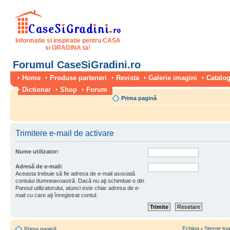
Informatie si inspiratie pentru CASA
si GRADINA ta!
Forumul CaseSiGradini.ro
Home
Produse parteneri
Revista
Galerie imagini
Catalog
Dictionar
Shop
Forum
Prima pagină
Trimitere e-mail de activare
Nume utilizator:
Adresă de e-mail:
Aceasta trebuie să fie adresa de e-mail asociată
contului dumneavoastră. Dacă nu aţi schimbat-o din
Panoul utilizatorului, atunci este chiar adresa de e-
mail cu care aţi înregistrat contul.
Echipa
•
Şterge toa
Prima pagină