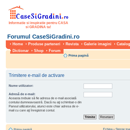
Informatie si inspiratie pentru CASA
si GRADINA ta!
Forumul CaseSiGradini.ro
Home
Produse parteneri
Revista
Galerie imagini
Catalog
Dictionar
Shop
Forum
Prima pagină
Trimitere e-mail de activare
Nume utilizator:
Adresă de e-mail:
Aceasta trebuie să fie adresa de e-mail asociată
contului dumneavoastră. Dacă nu aţi schimbat-o din
Panoul utilizatorului, atunci este chiar adresa de e-
mail cu care aţi înregistrat contul.
Echipa
•
Şterge toa
Prima pagină