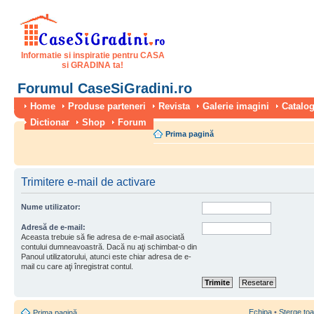
Informatie si inspiratie pentru CASA
si GRADINA ta!
Forumul CaseSiGradini.ro
Home
Produse parteneri
Revista
Galerie imagini
Catalog
Dictionar
Shop
Forum
Prima pagină
Trimitere e-mail de activare
Nume utilizator:
Adresă de e-mail:
Aceasta trebuie să fie adresa de e-mail asociată
contului dumneavoastră. Dacă nu aţi schimbat-o din
Panoul utilizatorului, atunci este chiar adresa de e-
mail cu care aţi înregistrat contul.
Echipa
•
Şterge toa
Prima pagină