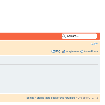
FAQ
Înregistrare
Autentificare
Echipa
•
Şterge toate cookie-urile forumului
• Ora este UTC + 2