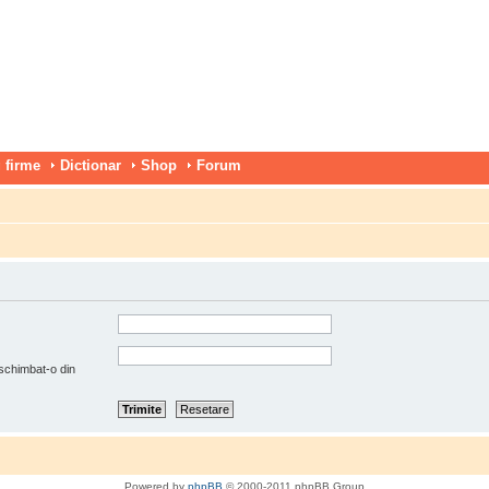
 firme
Dictionar
Shop
Forum
 schimbat-o din
Powered by
phpBB
© 2000-2011 phpBB Group