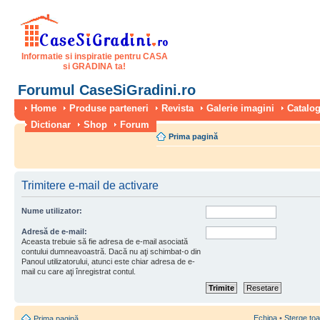
Informatie si inspiratie pentru CASA
si GRADINA ta!
Forumul CaseSiGradini.ro
Home
Produse parteneri
Revista
Galerie imagini
Catalog
Dictionar
Shop
Forum
Prima pagină
Trimitere e-mail de activare
Nume utilizator:
Adresă de e-mail:
Aceasta trebuie să fie adresa de e-mail asociată
contului dumneavoastră. Dacă nu aţi schimbat-o din
Panoul utilizatorului, atunci este chiar adresa de e-
mail cu care aţi înregistrat contul.
Echipa
•
Şterge toa
Prima pagină