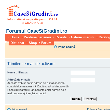
Informatie si inspiratie pentru CASA
si GRADINA ta!
Forumul CaseSiGradini.ro
Home
Produse parteneri
Revista
Galerie imagini
Catalog
Dictionar
Shop
Forum
Prima pagină
Trimitere e-mail de activare
Nume utilizator:
Adresă de e-mail:
Aceasta trebuie să fie adresa de e-mail asociată
contului dumneavoastră. Dacă nu aţi schimbat-o din
Panoul utilizatorului, atunci este chiar adresa de e-
mail cu care aţi înregistrat contul.
Echipa
•
Şterge toa
Prima pagină