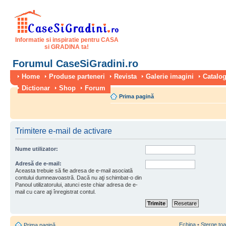
Informatie si inspiratie pentru CASA
si GRADINA ta!
Forumul CaseSiGradini.ro
Home
Produse parteneri
Revista
Galerie imagini
Catalog
Dictionar
Shop
Forum
Prima pagină
Trimitere e-mail de activare
Nume utilizator:
Adresă de e-mail:
Aceasta trebuie să fie adresa de e-mail asociată
contului dumneavoastră. Dacă nu aţi schimbat-o din
Panoul utilizatorului, atunci este chiar adresa de e-
mail cu care aţi înregistrat contul.
Echipa
•
Şterge toa
Prima pagină