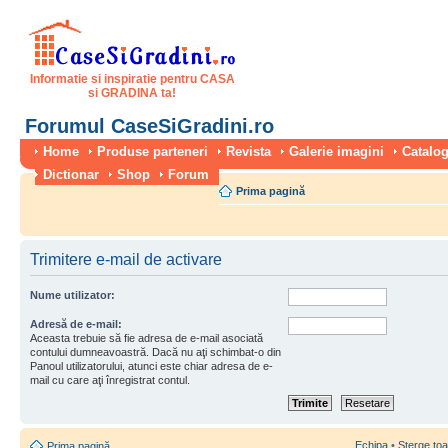
Informatie si inspiratie pentru CASA
si GRADINA ta!
Forumul CaseSiGradini.ro
Home
Produse parteneri
Revista
Galerie imagini
Catalog
Dictionar
Shop
Forum
Prima pagină
Trimitere e-mail de activare
Nume utilizator:
Adresă de e-mail:
Aceasta trebuie să fie adresa de e-mail asociată
contului dumneavoastră. Dacă nu aţi schimbat-o din
Panoul utilizatorului, atunci este chiar adresa de e-
mail cu care aţi înregistrat contul.
Echipa
•
Şterge toa
Prima pagină