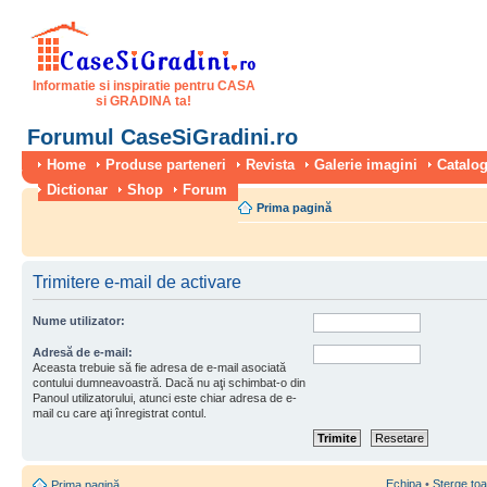
Informatie si inspiratie pentru CASA
si GRADINA ta!
Forumul CaseSiGradini.ro
Home
Produse parteneri
Revista
Galerie imagini
Catalog
Dictionar
Shop
Forum
Prima pagină
Trimitere e-mail de activare
Nume utilizator:
Adresă de e-mail:
Aceasta trebuie să fie adresa de e-mail asociată
contului dumneavoastră. Dacă nu aţi schimbat-o din
Panoul utilizatorului, atunci este chiar adresa de e-
mail cu care aţi înregistrat contul.
Echipa
•
Şterge toa
Prima pagină