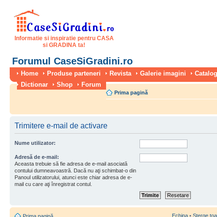
Informatie si inspiratie pentru CASA
si GRADINA ta!
Forumul CaseSiGradini.ro
Home
Produse parteneri
Revista
Galerie imagini
Catalog
Dictionar
Shop
Forum
Prima pagină
Trimitere e-mail de activare
Nume utilizator:
Adresă de e-mail:
Aceasta trebuie să fie adresa de e-mail asociată
contului dumneavoastră. Dacă nu aţi schimbat-o din
Panoul utilizatorului, atunci este chiar adresa de e-
mail cu care aţi înregistrat contul.
Echipa
•
Şterge toa
Prima pagină