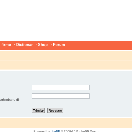
 firme
Dictionar
Shop
Forum
 schimbat-o din
Powered by
phpBB
© 2000-2011 phpBB Group