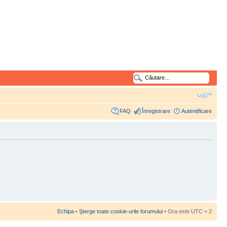
FAQ
Înregistrare
Autentificare
Echipa
•
Şterge toate cookie-urile forumului
• Ora este UTC + 2