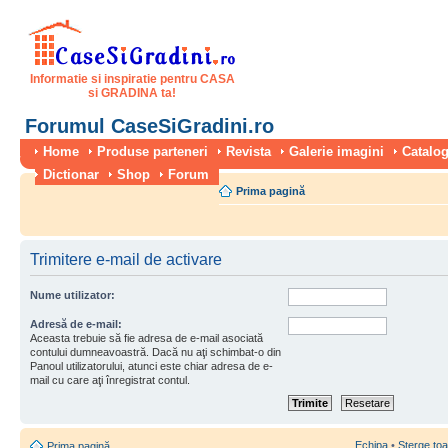
Informatie si inspiratie pentru CASA
si GRADINA ta!
Forumul CaseSiGradini.ro
Home
Produse parteneri
Revista
Galerie imagini
Catalog
Dictionar
Shop
Forum
Prima pagină
Trimitere e-mail de activare
Nume utilizator:
Adresă de e-mail:
Aceasta trebuie să fie adresa de e-mail asociată
contului dumneavoastră. Dacă nu aţi schimbat-o din
Panoul utilizatorului, atunci este chiar adresa de e-
mail cu care aţi înregistrat contul.
Echipa
•
Şterge toa
Prima pagină