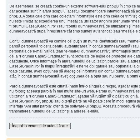
De asemenea, se crează cookie-uri externe software-ului phpBB în timp ce na
dar acestea sunt în afara scopului acestui document care intenţionează să ac
phpBB. A doua cale prin care colectăm informaţiile este prin ceea ce trimiteţi 
nu este limitat la: expedierea unui mesaj ca utilizator anonim (denumite “mes
“Forumul CaseSiGradini.ro” (sau “contul dumneavoastră de utilizator”) şi mes
dumneavoastră după înregistrare cât timp sunteţi autentificat (sau “mesajele
Contul dumneavoastră va conţine cel puţin un nume identificabil (sau “numele
parolă personală folosită pentru autentificarea în contul dumneavoastră (sau
personală de e-mail validă (sau “e-mail-ul dumneavoastră”). Informaţiile dumn
de la “Forumul CaseSiGradini.ro” sunt protejate de legile de protecţie ale date
găzduieşte. Orice informaţie în afara numelui de utilizator, parolei sau a adr
CaseSiGradini.ro” în timpul înregistrării este fie obligatorie sau opţională la 
toate cazurile, aveţi opţiunea să alegeţi ce informaţii din contul dumneavoastr
atât, în contul dumneavoastră aveţi opţiunea de a opta sau nu pentru a primi
Parola dumneavoastră este cifrată (hash într-o singură direcţie), aşadar este
nu folosiţi aceeaşi parolă în mai multe site-uri web. Parola dumneavoastră es
utilizator la “Forumul CaseSiGradini.ro”, aşadar vă rugăm să o păziţi cu grijă. 
CaseSiGradini.ro”, phpBB sau o terţă parte nu vă poate cere în mod legitim paro
interfaţa “Am uitat parola” oferită de software-ul phpBB. Această procedură v
transmiterea numelui de utilizator şi a adresei e-mail.
Înapoi la ecranul de autentificare