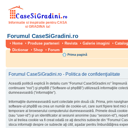
Informatie si inspiratie pentru CASA
si GRADINA ta!
Forumul CaseSiGradini.ro
Home
Produse parteneri
Revista
Galerie imagini
Catalog
Dictionar
Shop
Forum
Prima pagină
Forumul CaseSiGradini.ro - Politica de confidenţialitate
Această politică explică în detaliu cum “Forumul CaseSiGradini.ro” împreună 
continuare “noi”) şi phpBB (“Software-ul phpBB”) utilizează informaţiile colectat
dumneavoastră (“informaţiile”).
Informaţiile dumneavoastră sunt colectate prin două căi. Prima, prin navigha
software-ul phpBB va crea un număr de cookie-uri, care sunt fişiere text mici c
temporare al browserului computerului dumneavoastră. Primele două cookie-uri
(sau “user-id”) şi un identificator al sesiunii anonime (sau “session-id”), rep
Un al treilea cookie va fi creat odată ce aţi deschis subiecte din “Forumul Case
stoca informaţii despre ce subiecte aţi citit, aşadar pentru îmbunătăţirea experi