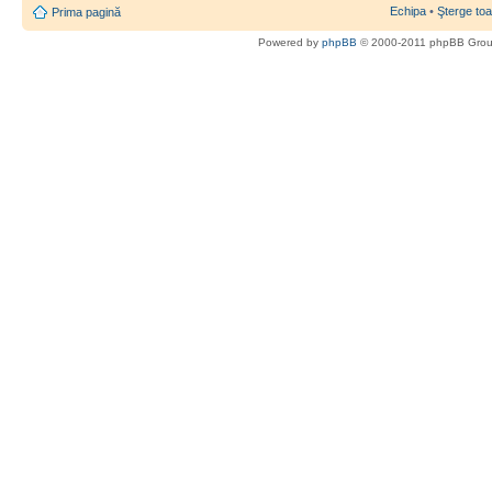
Echipa
•
Şterge toa
Prima pagină
Powered by
phpBB
© 2000-2011 phpBB Gro