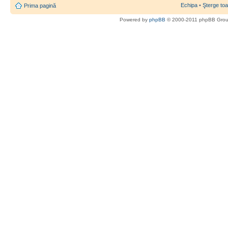
Echipa
•
Şterge toa
Prima pagină
Powered by
phpBB
© 2000-2011 phpBB Gro