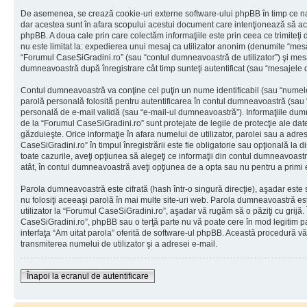
De asemenea, se crează cookie-uri externe software-ului phpBB în timp ce na
dar acestea sunt în afara scopului acestui document care intenţionează să ac
phpBB. A doua cale prin care colectăm informaţiile este prin ceea ce trimiteţi 
nu este limitat la: expedierea unui mesaj ca utilizator anonim (denumite “mes
“Forumul CaseSiGradini.ro” (sau “contul dumneavoastră de utilizator”) şi mes
dumneavoastră după înregistrare cât timp sunteţi autentificat (sau “mesajele
Contul dumneavoastră va conţine cel puţin un nume identificabil (sau “numele
parolă personală folosită pentru autentificarea în contul dumneavoastră (sau
personală de e-mail validă (sau “e-mail-ul dumneavoastră”). Informaţiile dumn
de la “Forumul CaseSiGradini.ro” sunt protejate de legile de protecţie ale date
găzduieşte. Orice informaţie în afara numelui de utilizator, parolei sau a adr
CaseSiGradini.ro” în timpul înregistrării este fie obligatorie sau opţională la 
toate cazurile, aveţi opţiunea să alegeţi ce informaţii din contul dumneavoastr
atât, în contul dumneavoastră aveţi opţiunea de a opta sau nu pentru a primi
Parola dumneavoastră este cifrată (hash într-o singură direcţie), aşadar este
nu folosiţi aceeaşi parolă în mai multe site-uri web. Parola dumneavoastră es
utilizator la “Forumul CaseSiGradini.ro”, aşadar vă rugăm să o păziţi cu grijă. 
CaseSiGradini.ro”, phpBB sau o terţă parte nu vă poate cere în mod legitim paro
interfaţa “Am uitat parola” oferită de software-ul phpBB. Această procedură v
transmiterea numelui de utilizator şi a adresei e-mail.
Înapoi la ecranul de autentificare