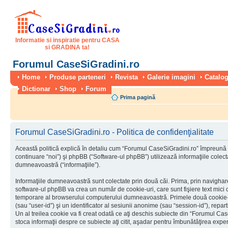
Informatie si inspiratie pentru CASA
si GRADINA ta!
Forumul CaseSiGradini.ro
Home
Produse parteneri
Revista
Galerie imagini
Catalog
Dictionar
Shop
Forum
Prima pagină
Forumul CaseSiGradini.ro - Politica de confidenţialitate
Această politică explică în detaliu cum “Forumul CaseSiGradini.ro” împreună 
continuare “noi”) şi phpBB (“Software-ul phpBB”) utilizează informaţiile colectat
dumneavoastră (“informaţiile”).
Informaţiile dumneavoastră sunt colectate prin două căi. Prima, prin navigha
software-ul phpBB va crea un număr de cookie-uri, care sunt fişiere text mici c
temporare al browserului computerului dumneavoastră. Primele două cookie-uri
(sau “user-id”) şi un identificator al sesiunii anonime (sau “session-id”), rep
Un al treilea cookie va fi creat odată ce aţi deschis subiecte din “Forumul Case
stoca informaţii despre ce subiecte aţi citit, aşadar pentru îmbunătăţirea experi