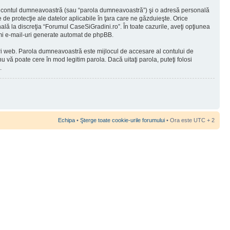
 în contul dumneavoastră (sau “parola dumneavoastră”) şi o adresă personală
de protecţie ale datelor aplicabile în ţara care ne găzduieşte. Orice
nală la discreţia “Forumul CaseSiGradini.ro”. În toate cazurile, aveţi opţiunea
rimi e-mail-uri generate automat de phpBB.
-uri web. Parola dumneavoastră este mijlocul de accesare al contului de
u vă poate cere în mod legitim parola. Dacă uitaţi parola, puteţi folosi
.
Echipa
•
Şterge toate cookie-urile forumului
• Ora este UTC + 2