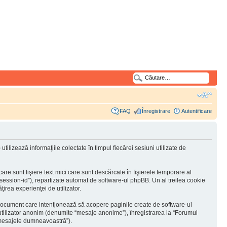
FAQ
Înregistrare
Autentificare
lizează informaţiile colectate în timpul fiecărei sesiuni utilizate de
e sunt fişiere text mici care sunt descărcate în fişierele temporare al
“session-id”), repartizate automat de software-ul phpBB. Un al treilea cookie
ţirea experienţei de utilizator.
document care intenţionează să acopere paginile create de software-ul
a utilizator anonim (denumite “mesaje anonime”), înregistrarea la “Forumul
 “mesajele dumneavoastră”).