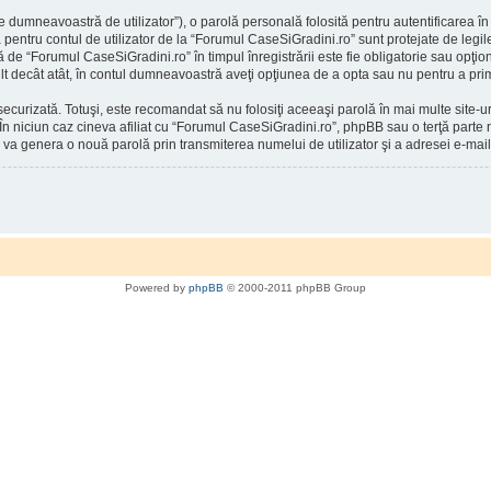
 dumneavoastră de utilizator”), o parolă personală folosită pentru autentificarea
entru contul de utilizator de la “Forumul CaseSiGradini.ro” sunt protejate de legile 
ă de “Forumul CaseSiGradini.ro” în timpul înregistrării este fie obligatorie sau opţio
mult decât atât, în contul dumneavoastră aveţi opţiunea de a opta sau nu pentru a p
securizată. Totuşi, este recomandat să nu folosiţi aceeaşi parolă în mai multe site
 În niciun caz cineva afiliat cu “Forumul CaseSiGradini.ro”, phpBB sau o terţă parte n
 va genera o nouă parolă prin transmiterea numelui de utilizator şi a adresei e-mail
Powered by
phpBB
© 2000-2011 phpBB Group