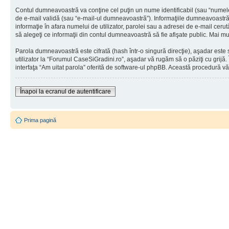
Contul dumneavoastră va conţine cel puţin un nume identificabil (sau “numele
de e-mail validă (sau “e-mail-ul dumneavoastră”). Informaţiile dumneavoastră p
informaţie în afara numelui de utilizator, parolei sau a adresei de e-mail cerut
să alegeţi ce informaţii din contul dumneavoastră să fie afişate public. Mai 
Parola dumneavoastră este cifrată (hash într-o singură direcţie), aşadar este 
utilizator la “Forumul CaseSiGradini.ro”, aşadar vă rugăm să o păziţi cu grijă.
interfaţa “Am uitat parola” oferită de software-ul phpBB. Această procedură vă
Înapoi la ecranul de autentificare
Prima pagină