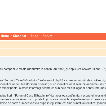
 firme
Dictionar
Shop
Forum
 companiile afliate (denumite în continuare “noi”) şi phpBB (“Software-ul phpBB”) uti
ea “Forumul CaseSiGradini.ro” software-ul phpBB va crea un număr de cookie-uri, car
tificator de utilizator (sau “user-id”) şi un identificator al sesiunii anonime (sau 
folosit pentru a stoca informaţii despre ce subiecte aţi citit, aşadar pentru îmbunătă
vigaţi prin “Forumul CaseSiGradini.ro” dar acestea sunt în afara scopului acestui 
 dumneavoastră. Acest lucru poate fi, şi nu este limitat la: expedierea unui mesaj c
nsmise de către dumneavoastră după înregistrare cât timp sunteţi autentificat (sau