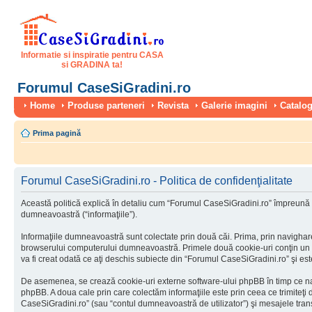
Informatie si inspiratie pentru CASA
si GRADINA ta!
Forumul CaseSiGradini.ro
Home
Produse parteneri
Revista
Galerie imagini
Catalog
Prima pagină
Forumul CaseSiGradini.ro - Politica de confidenţialitate
Această politică explică în detaliu cum “Forumul CaseSiGradini.ro” împreună cu
dumneavoastră (“informaţiile”).
Informaţiile dumneavoastră sunt colectate prin două căi. Prima, prin navighar
browserului computerului dumneavoastră. Primele două cookie-uri conţin un iden
va fi creat odată ce aţi deschis subiecte din “Forumul CaseSiGradini.ro” şi este 
De asemenea, se crează cookie-uri externe software-ului phpBB în timp ce na
phpBB. A doua cale prin care colectăm informaţiile este prin ceea ce trimiteţi
CaseSiGradini.ro” (sau “contul dumneavoastră de utilizator”) şi mesajele tra