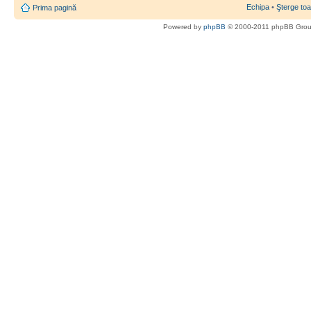
Echipa
•
Şterge toa
Prima pagină
Powered by
phpBB
© 2000-2011 phpBB Gro