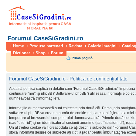
Informatie si inspiratie pentru CASA
si GRADINA ta!
Forumul CaseSiGradini.ro
Home
Produse parteneri
Revista
Galerie imagini
Catalog
Dictionar
Shop
Forum
Prima pagină
Forumul CaseSiGradini.ro - Politica de confidenţialitate
Această politică explică în detaliu cum “Forumul CaseSiGradini.ro” împreună 
continuare “noi”) şi phpBB (“Software-ul phpBB”) utilizează informaţiile colectat
dumneavoastră (“informaţiile”).
Informaţiile dumneavoastră sunt colectate prin două căi. Prima, prin navigha
software-ul phpBB va crea un număr de cookie-uri, care sunt fişiere text mici c
temporare al browserului computerului dumneavoastră. Primele două cookie-uri
(sau “user-id”) şi un identificator al sesiunii anonime (sau “session-id”), rep
Un al treilea cookie va fi creat odată ce aţi deschis subiecte din “Forumul Case
stoca informaţii despre ce subiecte aţi citit, aşadar pentru îmbunătăţirea experi