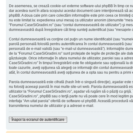
De asemenea, se crează cookie-uri externe software-ului phpBB în timp ce na
dar acestea sunt în afara scopului acestui document care intenţionează să ac
phpBB. A doua cale prin care colectăm informaţiile este prin ceea ce trimiteţi 
nu este limitat la: expedierea unui mesaj ca utilizator anonim (denumite “mes
“Forumul CaseSiGradini.ro” (sau “contul dumneavoastră de utilizator”) şi mes
dumneavoastră după înregistrare cât timp sunteţi autentificat (sau “mesajele
Contul dumneavoastră va conţine cel puţin un nume identificabil (sau “numele
parolă personală folosită pentru autentificarea în contul dumneavoastră (sau
personală de e-mail validă (sau “e-mail-ul dumneavoastră”). Informaţiile dumn
de la “Forumul CaseSiGradini.ro” sunt protejate de legile de protecţie ale date
găzduieşte. Orice informaţie în afara numelui de utilizator, parolei sau a adr
CaseSiGradini.ro” în timpul înregistrării este fie obligatorie sau opţională la 
toate cazurile, aveţi opţiunea să alegeţi ce informaţii din contul dumneavoastr
atât, în contul dumneavoastră aveţi opţiunea de a opta sau nu pentru a primi
Parola dumneavoastră este cifrată (hash într-o singură direcţie), aşadar este
nu folosiţi aceeaşi parolă în mai multe site-uri web. Parola dumneavoastră es
utilizator la “Forumul CaseSiGradini.ro”, aşadar vă rugăm să o păziţi cu grijă. 
CaseSiGradini.ro”, phpBB sau o terţă parte nu vă poate cere în mod legitim paro
interfaţa “Am uitat parola” oferită de software-ul phpBB. Această procedură v
transmiterea numelui de utilizator şi a adresei e-mail.
Înapoi la ecranul de autentificare