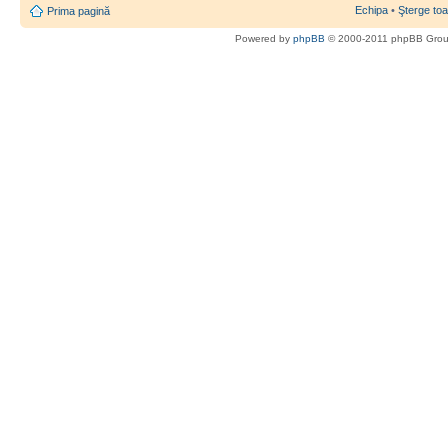
Echipa
•
Şterge toa
Prima pagină
Powered by
phpBB
© 2000-2011 phpBB Gro