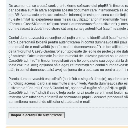
De asemenea, se crează cookie-uri externe software-ului phpBB în timp ce na
dar acestea sunt în afara scopului acestui document care intenţionează să ac
phpBB. A doua cale prin care colectăm informaţiile este prin ceea ce trimiteţi 
nu este limitat la: expedierea unui mesaj ca utilizator anonim (denumite “mes
“Forumul CaseSiGradini.ro” (sau “contul dumneavoastră de utilizator”) şi mes
dumneavoastră după înregistrare cât timp sunteţi autentificat (sau “mesajele
Contul dumneavoastră va conţine cel puţin un nume identificabil (sau “numele
parolă personală folosită pentru autentificarea în contul dumneavoastră (sau
personală de e-mail validă (sau “e-mail-ul dumneavoastră”). Informaţiile dumn
de la “Forumul CaseSiGradini.ro” sunt protejate de legile de protecţie ale date
găzduieşte. Orice informaţie în afara numelui de utilizator, parolei sau a adr
CaseSiGradini.ro” în timpul înregistrării este fie obligatorie sau opţională la 
toate cazurile, aveţi opţiunea să alegeţi ce informaţii din contul dumneavoastr
atât, în contul dumneavoastră aveţi opţiunea de a opta sau nu pentru a primi
Parola dumneavoastră este cifrată (hash într-o singură direcţie), aşadar este
nu folosiţi aceeaşi parolă în mai multe site-uri web. Parola dumneavoastră es
utilizator la “Forumul CaseSiGradini.ro”, aşadar vă rugăm să o păziţi cu grijă. 
CaseSiGradini.ro”, phpBB sau o terţă parte nu vă poate cere în mod legitim paro
interfaţa “Am uitat parola” oferită de software-ul phpBB. Această procedură v
transmiterea numelui de utilizator şi a adresei e-mail.
Înapoi la ecranul de autentificare