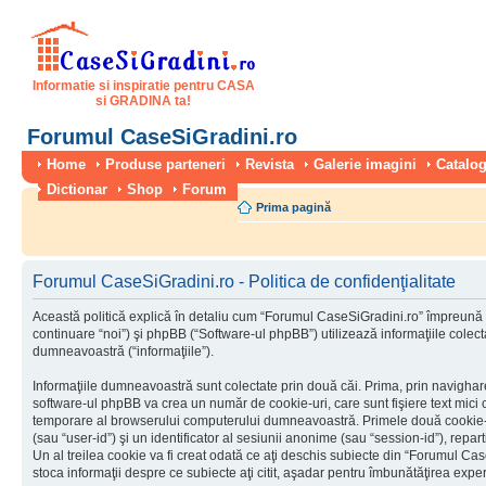
Informatie si inspiratie pentru CASA
si GRADINA ta!
Forumul CaseSiGradini.ro
Home
Produse parteneri
Revista
Galerie imagini
Catalog
Dictionar
Shop
Forum
Prima pagină
Forumul CaseSiGradini.ro - Politica de confidenţialitate
Această politică explică în detaliu cum “Forumul CaseSiGradini.ro” împreună 
continuare “noi”) şi phpBB (“Software-ul phpBB”) utilizează informaţiile colectat
dumneavoastră (“informaţiile”).
Informaţiile dumneavoastră sunt colectate prin două căi. Prima, prin navigha
software-ul phpBB va crea un număr de cookie-uri, care sunt fişiere text mici c
temporare al browserului computerului dumneavoastră. Primele două cookie-uri
(sau “user-id”) şi un identificator al sesiunii anonime (sau “session-id”), rep
Un al treilea cookie va fi creat odată ce aţi deschis subiecte din “Forumul Case
stoca informaţii despre ce subiecte aţi citit, aşadar pentru îmbunătăţirea experi