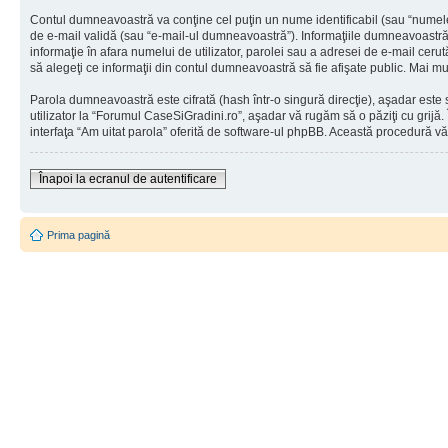
Contul dumneavoastră va conţine cel puţin un nume identificabil (sau “numele
de e-mail validă (sau “e-mail-ul dumneavoastră”). Informaţiile dumneavoastră p
informaţie în afara numelui de utilizator, parolei sau a adresei de e-mail cerut
să alegeţi ce informaţii din contul dumneavoastră să fie afişate public. Mai 
Parola dumneavoastră este cifrată (hash într-o singură direcţie), aşadar este 
utilizator la “Forumul CaseSiGradini.ro”, aşadar vă rugăm să o păziţi cu grijă.
interfaţa “Am uitat parola” oferită de software-ul phpBB. Această procedură vă
Înapoi la ecranul de autentificare
Prima pagină