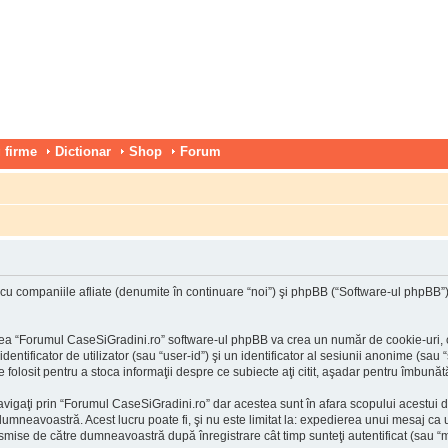
 firme
Dictionar
Shop
Forum
 companiile afliate (denumite în continuare “noi”) şi phpBB (“Software-ul phpBB”) uti
ea “Forumul CaseSiGradini.ro” software-ul phpBB va crea un număr de cookie-uri, car
tificator de utilizator (sau “user-id”) şi un identificator al sesiunii anonime (sau 
folosit pentru a stoca informaţii despre ce subiecte aţi citit, aşadar pentru îmbunătă
vigaţi prin “Forumul CaseSiGradini.ro” dar acestea sunt în afara scopului acestui 
 dumneavoastră. Acest lucru poate fi, şi nu este limitat la: expedierea unui mesaj c
nsmise de către dumneavoastră după înregistrare cât timp sunteţi autentificat (sau