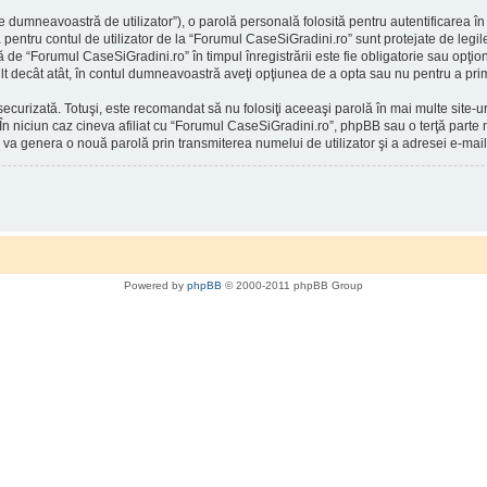
 dumneavoastră de utilizator”), o parolă personală folosită pentru autentificarea
entru contul de utilizator de la “Forumul CaseSiGradini.ro” sunt protejate de legile 
ă de “Forumul CaseSiGradini.ro” în timpul înregistrării este fie obligatorie sau opţio
mult decât atât, în contul dumneavoastră aveţi opţiunea de a opta sau nu pentru a p
securizată. Totuşi, este recomandat să nu folosiţi aceeaşi parolă în mai multe site
 În niciun caz cineva afiliat cu “Forumul CaseSiGradini.ro”, phpBB sau o terţă parte n
 va genera o nouă parolă prin transmiterea numelui de utilizator şi a adresei e-mail
Powered by
phpBB
© 2000-2011 phpBB Group