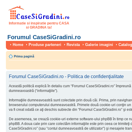
Informatie si inspiratie pentru CASA
si GRADINA ta!
Forumul CaseSiGradini.ro
Home
Produse parteneri
Revista
Galerie imagini
Catalog
Prima pagină
Forumul CaseSiGradini.ro - Politica de confidenţialitate
Această politică explică în detaliu cum “Forumul CaseSiGradini.ro” împreună cu
dumneavoastră (“informaţiile”).
Informaţiile dumneavoastră sunt colectate prin două căi. Prima, prin navighar
browserului computerului dumneavoastră. Primele două cookie-uri conţin un iden
va fi creat odată ce aţi deschis subiecte din “Forumul CaseSiGradini.ro” şi este 
De asemenea, se crează cookie-uri externe software-ului phpBB în timp ce na
phpBB. A doua cale prin care colectăm informaţiile este prin ceea ce trimiteţi
CaseSiGradini.ro” (sau “contul dumneavoastră de utilizator”) şi mesajele tra