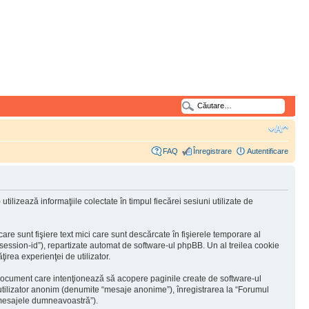
FAQ
Înregistrare
Autentificare
lizează informaţiile colectate în timpul fiecărei sesiuni utilizate de
e sunt fişiere text mici care sunt descărcate în fişierele temporare al
“session-id”), repartizate automat de software-ul phpBB. Un al treilea cookie
ţirea experienţei de utilizator.
document care intenţionează să acopere paginile create de software-ul
a utilizator anonim (denumite “mesaje anonime”), înregistrarea la “Forumul
 “mesajele dumneavoastră”).