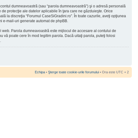
 în contul dumneavoastră (sau “parola dumneavoastră”) şi o adresă personală
de protecţie ale datelor aplicabile în ţara care ne găzduieşte. Orice
nală la discreţia “Forumul CaseSiGradini.ro”. În toate cazurile, aveţi opţiunea
rimi e-mail-uri generate automat de phpBB.
-uri web. Parola dumneavoastră este mijlocul de accesare al contului de
u vă poate cere în mod legitim parola. Dacă uitaţi parola, puteţi folosi
.
Echipa
•
Şterge toate cookie-urile forumului
• Ora este UTC + 2