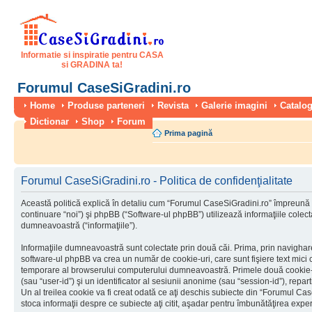
Informatie si inspiratie pentru CASA
si GRADINA ta!
Forumul CaseSiGradini.ro
Home
Produse parteneri
Revista
Galerie imagini
Catalog
Dictionar
Shop
Forum
Prima pagină
Forumul CaseSiGradini.ro - Politica de confidenţialitate
Această politică explică în detaliu cum “Forumul CaseSiGradini.ro” împreună 
continuare “noi”) şi phpBB (“Software-ul phpBB”) utilizează informaţiile colectat
dumneavoastră (“informaţiile”).
Informaţiile dumneavoastră sunt colectate prin două căi. Prima, prin navigha
software-ul phpBB va crea un număr de cookie-uri, care sunt fişiere text mici c
temporare al browserului computerului dumneavoastră. Primele două cookie-uri
(sau “user-id”) şi un identificator al sesiunii anonime (sau “session-id”), rep
Un al treilea cookie va fi creat odată ce aţi deschis subiecte din “Forumul Case
stoca informaţii despre ce subiecte aţi citit, aşadar pentru îmbunătăţirea experi