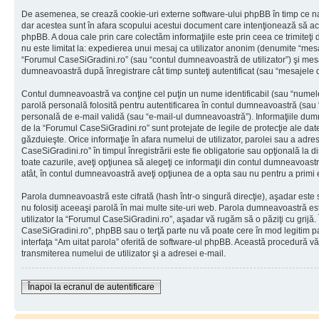
De asemenea, se crează cookie-uri externe software-ului phpBB în timp ce na
dar acestea sunt în afara scopului acestui document care intenţionează să ac
phpBB. A doua cale prin care colectăm informaţiile este prin ceea ce trimiteţi 
nu este limitat la: expedierea unui mesaj ca utilizator anonim (denumite “mes
“Forumul CaseSiGradini.ro” (sau “contul dumneavoastră de utilizator”) şi mes
dumneavoastră după înregistrare cât timp sunteţi autentificat (sau “mesajele
Contul dumneavoastră va conţine cel puţin un nume identificabil (sau “numele
parolă personală folosită pentru autentificarea în contul dumneavoastră (sau
personală de e-mail validă (sau “e-mail-ul dumneavoastră”). Informaţiile dumn
de la “Forumul CaseSiGradini.ro” sunt protejate de legile de protecţie ale date
găzduieşte. Orice informaţie în afara numelui de utilizator, parolei sau a adr
CaseSiGradini.ro” în timpul înregistrării este fie obligatorie sau opţională la 
toate cazurile, aveţi opţiunea să alegeţi ce informaţii din contul dumneavoastr
atât, în contul dumneavoastră aveţi opţiunea de a opta sau nu pentru a primi
Parola dumneavoastră este cifrată (hash într-o singură direcţie), aşadar este
nu folosiţi aceeaşi parolă în mai multe site-uri web. Parola dumneavoastră es
utilizator la “Forumul CaseSiGradini.ro”, aşadar vă rugăm să o păziţi cu grijă. 
CaseSiGradini.ro”, phpBB sau o terţă parte nu vă poate cere în mod legitim paro
interfaţa “Am uitat parola” oferită de software-ul phpBB. Această procedură v
transmiterea numelui de utilizator şi a adresei e-mail.
Înapoi la ecranul de autentificare