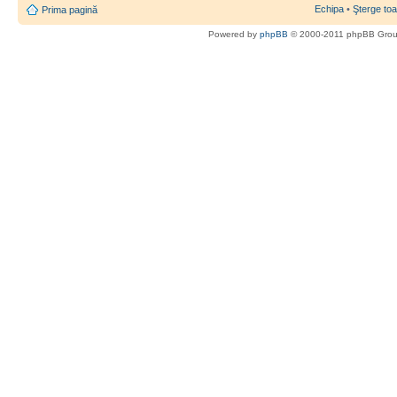
Echipa
•
Şterge toa
Prima pagină
Powered by
phpBB
© 2000-2011 phpBB Gro