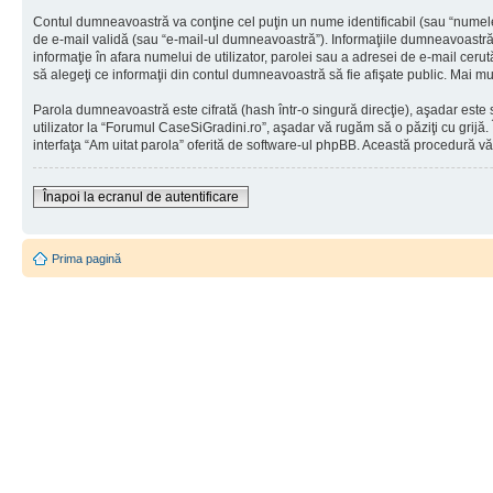
Contul dumneavoastră va conţine cel puţin un nume identificabil (sau “numele
de e-mail validă (sau “e-mail-ul dumneavoastră”). Informaţiile dumneavoastră p
informaţie în afara numelui de utilizator, parolei sau a adresei de e-mail cerut
să alegeţi ce informaţii din contul dumneavoastră să fie afişate public. Mai 
Parola dumneavoastră este cifrată (hash într-o singură direcţie), aşadar este 
utilizator la “Forumul CaseSiGradini.ro”, aşadar vă rugăm să o păziţi cu grijă.
interfaţa “Am uitat parola” oferită de software-ul phpBB. Această procedură vă
Înapoi la ecranul de autentificare
Prima pagină