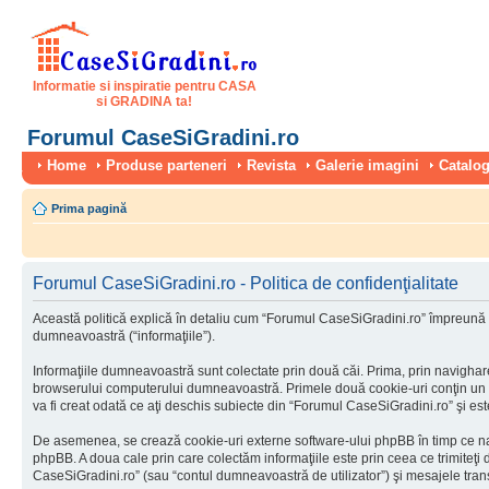
Informatie si inspiratie pentru CASA
si GRADINA ta!
Forumul CaseSiGradini.ro
Home
Produse parteneri
Revista
Galerie imagini
Catalog
Prima pagină
Forumul CaseSiGradini.ro - Politica de confidenţialitate
Această politică explică în detaliu cum “Forumul CaseSiGradini.ro” împreună cu
dumneavoastră (“informaţiile”).
Informaţiile dumneavoastră sunt colectate prin două căi. Prima, prin navighar
browserului computerului dumneavoastră. Primele două cookie-uri conţin un iden
va fi creat odată ce aţi deschis subiecte din “Forumul CaseSiGradini.ro” şi este 
De asemenea, se crează cookie-uri externe software-ului phpBB în timp ce na
phpBB. A doua cale prin care colectăm informaţiile este prin ceea ce trimiteţi
CaseSiGradini.ro” (sau “contul dumneavoastră de utilizator”) şi mesajele tra