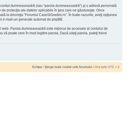
 în contul dumneavoastră (sau “parola dumneavoastră”) şi o adresă personală
de protecţie ale datelor aplicabile în ţara care ne găzduieşte. Orice
nală la discreţia “Forumul CaseSiGradini.ro”. În toate cazurile, aveţi opţiunea
rimi e-mail-uri generate automat de phpBB.
-uri web. Parola dumneavoastră este mijlocul de accesare al contului de
u vă poate cere în mod legitim parola. Dacă uitaţi parola, puteţi folosi
.
Echipa
•
Şterge toate cookie-urile forumului
• Ora este UTC + 2