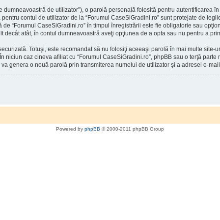
 dumneavoastră de utilizator”), o parolă personală folosită pentru autentificarea
entru contul de utilizator de la “Forumul CaseSiGradini.ro” sunt protejate de legile 
ă de “Forumul CaseSiGradini.ro” în timpul înregistrării este fie obligatorie sau opţio
mult decât atât, în contul dumneavoastră aveţi opţiunea de a opta sau nu pentru a p
securizată. Totuşi, este recomandat să nu folosiţi aceeaşi parolă în mai multe site
 În niciun caz cineva afiliat cu “Forumul CaseSiGradini.ro”, phpBB sau o terţă parte n
 va genera o nouă parolă prin transmiterea numelui de utilizator şi a adresei e-mail
Powered by
phpBB
© 2000-2011 phpBB Group