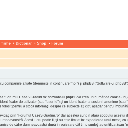
 firme
Dictionar
Shop
Forum
 companiile afliate (denumite în continuare “noi”) şi phpBB (“Software-ul phpBB”) uti
ea “Forumul CaseSiGradini.ro” software-ul phpBB va crea un număr de cookie-uri, car
tificator de utilizator (sau “user-id”) şi un identificator al sesiunii anonime (sau 
folosit pentru a stoca informaţii despre ce subiecte aţi citit, aşadar pentru îmbunătă
vigaţi prin “Forumul CaseSiGradini.ro” dar acestea sunt în afara scopului acestui 
 dumneavoastră. Acest lucru poate fi, şi nu este limitat la: expedierea unui mesaj c
nsmise de către dumneavoastră după înregistrare cât timp sunteţi autentificat (sau