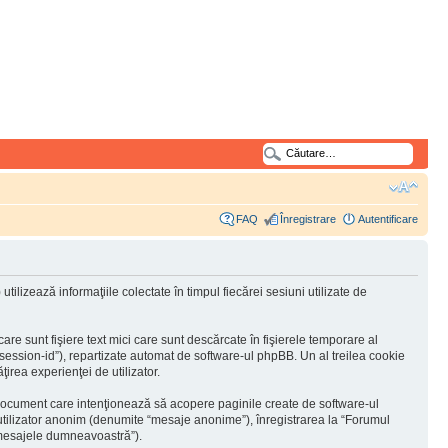
FAQ
Înregistrare
Autentificare
lizează informaţiile colectate în timpul fiecărei sesiuni utilizate de
e sunt fişiere text mici care sunt descărcate în fişierele temporare al
“session-id”), repartizate automat de software-ul phpBB. Un al treilea cookie
ţirea experienţei de utilizator.
document care intenţionează să acopere paginile create de software-ul
a utilizator anonim (denumite “mesaje anonime”), înregistrarea la “Forumul
 “mesajele dumneavoastră”).