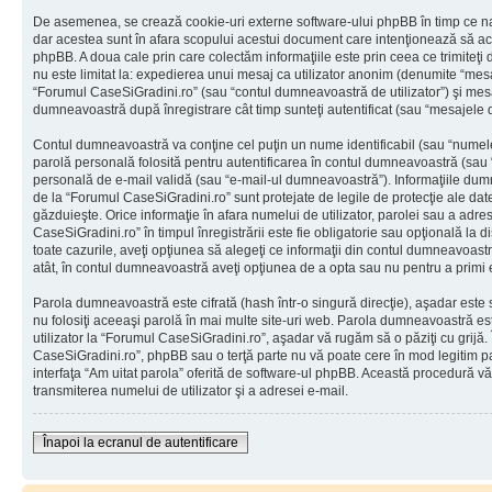
De asemenea, se crează cookie-uri externe software-ului phpBB în timp ce na
dar acestea sunt în afara scopului acestui document care intenţionează să ac
phpBB. A doua cale prin care colectăm informaţiile este prin ceea ce trimiteţi 
nu este limitat la: expedierea unui mesaj ca utilizator anonim (denumite “mes
“Forumul CaseSiGradini.ro” (sau “contul dumneavoastră de utilizator”) şi mes
dumneavoastră după înregistrare cât timp sunteţi autentificat (sau “mesajele
Contul dumneavoastră va conţine cel puţin un nume identificabil (sau “numele
parolă personală folosită pentru autentificarea în contul dumneavoastră (sau
personală de e-mail validă (sau “e-mail-ul dumneavoastră”). Informaţiile dumn
de la “Forumul CaseSiGradini.ro” sunt protejate de legile de protecţie ale date
găzduieşte. Orice informaţie în afara numelui de utilizator, parolei sau a adr
CaseSiGradini.ro” în timpul înregistrării este fie obligatorie sau opţională la 
toate cazurile, aveţi opţiunea să alegeţi ce informaţii din contul dumneavoastr
atât, în contul dumneavoastră aveţi opţiunea de a opta sau nu pentru a primi
Parola dumneavoastră este cifrată (hash într-o singură direcţie), aşadar este
nu folosiţi aceeaşi parolă în mai multe site-uri web. Parola dumneavoastră es
utilizator la “Forumul CaseSiGradini.ro”, aşadar vă rugăm să o păziţi cu grijă. 
CaseSiGradini.ro”, phpBB sau o terţă parte nu vă poate cere în mod legitim paro
interfaţa “Am uitat parola” oferită de software-ul phpBB. Această procedură v
transmiterea numelui de utilizator şi a adresei e-mail.
Înapoi la ecranul de autentificare