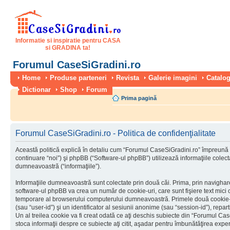
Informatie si inspiratie pentru CASA
si GRADINA ta!
Forumul CaseSiGradini.ro
Home
Produse parteneri
Revista
Galerie imagini
Catalog
Dictionar
Shop
Forum
Prima pagină
Forumul CaseSiGradini.ro - Politica de confidenţialitate
Această politică explică în detaliu cum “Forumul CaseSiGradini.ro” împreună 
continuare “noi”) şi phpBB (“Software-ul phpBB”) utilizează informaţiile colectat
dumneavoastră (“informaţiile”).
Informaţiile dumneavoastră sunt colectate prin două căi. Prima, prin navigha
software-ul phpBB va crea un număr de cookie-uri, care sunt fişiere text mici c
temporare al browserului computerului dumneavoastră. Primele două cookie-uri
(sau “user-id”) şi un identificator al sesiunii anonime (sau “session-id”), rep
Un al treilea cookie va fi creat odată ce aţi deschis subiecte din “Forumul Case
stoca informaţii despre ce subiecte aţi citit, aşadar pentru îmbunătăţirea experi