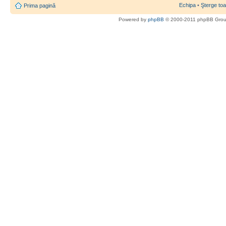
Echipa
•
Şterge toa
Prima pagină
Powered by
phpBB
© 2000-2011 phpBB Gro