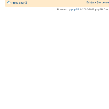
Echipa
•
Şterge toa
Prima pagină
Powered by
phpBB
© 2000-2011 phpBB Gro