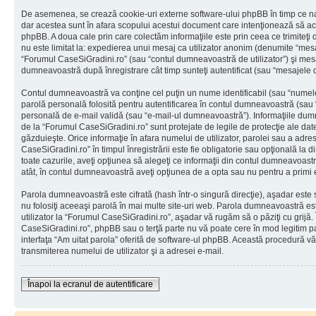
De asemenea, se crează cookie-uri externe software-ului phpBB în timp ce na
dar acestea sunt în afara scopului acestui document care intenţionează să ac
phpBB. A doua cale prin care colectăm informaţiile este prin ceea ce trimiteţi 
nu este limitat la: expedierea unui mesaj ca utilizator anonim (denumite “mes
“Forumul CaseSiGradini.ro” (sau “contul dumneavoastră de utilizator”) şi mes
dumneavoastră după înregistrare cât timp sunteţi autentificat (sau “mesajele
Contul dumneavoastră va conţine cel puţin un nume identificabil (sau “numele
parolă personală folosită pentru autentificarea în contul dumneavoastră (sau
personală de e-mail validă (sau “e-mail-ul dumneavoastră”). Informaţiile dumn
de la “Forumul CaseSiGradini.ro” sunt protejate de legile de protecţie ale date
găzduieşte. Orice informaţie în afara numelui de utilizator, parolei sau a adr
CaseSiGradini.ro” în timpul înregistrării este fie obligatorie sau opţională la 
toate cazurile, aveţi opţiunea să alegeţi ce informaţii din contul dumneavoastr
atât, în contul dumneavoastră aveţi opţiunea de a opta sau nu pentru a primi
Parola dumneavoastră este cifrată (hash într-o singură direcţie), aşadar este
nu folosiţi aceeaşi parolă în mai multe site-uri web. Parola dumneavoastră es
utilizator la “Forumul CaseSiGradini.ro”, aşadar vă rugăm să o păziţi cu grijă. 
CaseSiGradini.ro”, phpBB sau o terţă parte nu vă poate cere în mod legitim paro
interfaţa “Am uitat parola” oferită de software-ul phpBB. Această procedură v
transmiterea numelui de utilizator şi a adresei e-mail.
Înapoi la ecranul de autentificare