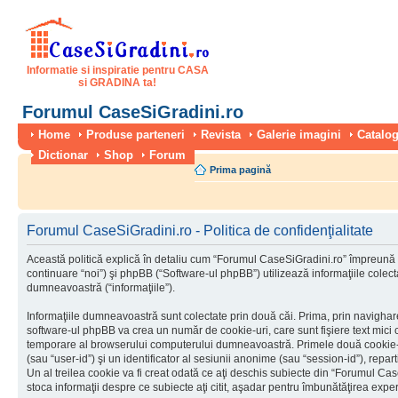
Informatie si inspiratie pentru CASA
si GRADINA ta!
Forumul CaseSiGradini.ro
Home
Produse parteneri
Revista
Galerie imagini
Catalog
Dictionar
Shop
Forum
Prima pagină
Forumul CaseSiGradini.ro - Politica de confidenţialitate
Această politică explică în detaliu cum “Forumul CaseSiGradini.ro” împreună 
continuare “noi”) şi phpBB (“Software-ul phpBB”) utilizează informaţiile colectat
dumneavoastră (“informaţiile”).
Informaţiile dumneavoastră sunt colectate prin două căi. Prima, prin navigha
software-ul phpBB va crea un număr de cookie-uri, care sunt fişiere text mici c
temporare al browserului computerului dumneavoastră. Primele două cookie-uri
(sau “user-id”) şi un identificator al sesiunii anonime (sau “session-id”), rep
Un al treilea cookie va fi creat odată ce aţi deschis subiecte din “Forumul Case
stoca informaţii despre ce subiecte aţi citit, aşadar pentru îmbunătăţirea experi