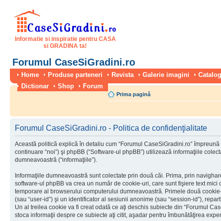
Informatie si inspiratie pentru CASA
si GRADINA ta!
Forumul CaseSiGradini.ro
Home
Produse parteneri
Revista
Galerie imagini
Catalog
Dictionar
Shop
Forum
Prima pagină
Forumul CaseSiGradini.ro - Politica de confidenţialitate
Această politică explică în detaliu cum “Forumul CaseSiGradini.ro” împreună 
continuare “noi”) şi phpBB (“Software-ul phpBB”) utilizează informaţiile colectat
dumneavoastră (“informaţiile”).
Informaţiile dumneavoastră sunt colectate prin două căi. Prima, prin navigha
software-ul phpBB va crea un număr de cookie-uri, care sunt fişiere text mici c
temporare al browserului computerului dumneavoastră. Primele două cookie-uri
(sau “user-id”) şi un identificator al sesiunii anonime (sau “session-id”), rep
Un al treilea cookie va fi creat odată ce aţi deschis subiecte din “Forumul Case
stoca informaţii despre ce subiecte aţi citit, aşadar pentru îmbunătăţirea experi