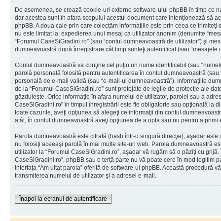
De asemenea, se crează cookie-uri externe software-ului phpBB în timp ce na
dar acestea sunt în afara scopului acestui document care intenţionează să ac
phpBB. A doua cale prin care colectăm informaţiile este prin ceea ce trimiteţi 
nu este limitat la: expedierea unui mesaj ca utilizator anonim (denumite “mes
“Forumul CaseSiGradini.ro” (sau “contul dumneavoastră de utilizator”) şi mes
dumneavoastră după înregistrare cât timp sunteţi autentificat (sau “mesajele
Contul dumneavoastră va conţine cel puţin un nume identificabil (sau “numele
parolă personală folosită pentru autentificarea în contul dumneavoastră (sau
personală de e-mail validă (sau “e-mail-ul dumneavoastră”). Informaţiile dumn
de la “Forumul CaseSiGradini.ro” sunt protejate de legile de protecţie ale date
găzduieşte. Orice informaţie în afara numelui de utilizator, parolei sau a adr
CaseSiGradini.ro” în timpul înregistrării este fie obligatorie sau opţională la 
toate cazurile, aveţi opţiunea să alegeţi ce informaţii din contul dumneavoastr
atât, în contul dumneavoastră aveţi opţiunea de a opta sau nu pentru a primi
Parola dumneavoastră este cifrată (hash într-o singură direcţie), aşadar este
nu folosiţi aceeaşi parolă în mai multe site-uri web. Parola dumneavoastră es
utilizator la “Forumul CaseSiGradini.ro”, aşadar vă rugăm să o păziţi cu grijă. 
CaseSiGradini.ro”, phpBB sau o terţă parte nu vă poate cere în mod legitim paro
interfaţa “Am uitat parola” oferită de software-ul phpBB. Această procedură v
transmiterea numelui de utilizator şi a adresei e-mail.
Înapoi la ecranul de autentificare