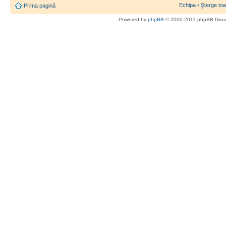
Echipa
•
Şterge toa
Prima pagină
Powered by
phpBB
© 2000-2011 phpBB Gro