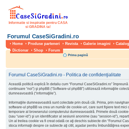
Informatie si inspiratie pentru CASA
si GRADINA ta!
Forumul CaseSiGradini.ro
Home
Produse parteneri
Revista
Galerie imagini
Catalog
Dictionar
Shop
Forum
Prima pagină
Forumul CaseSiGradini.ro - Politica de confidenţialitate
Această politică explică în detaliu cum “Forumul CaseSiGradini.ro” împreună 
continuare “noi”) şi phpBB (“Software-ul phpBB”) utilizează informaţiile colectat
dumneavoastră (“informaţiile”).
Informaţiile dumneavoastră sunt colectate prin două căi. Prima, prin navigha
software-ul phpBB va crea un număr de cookie-uri, care sunt fişiere text mici c
temporare al browserului computerului dumneavoastră. Primele două cookie-uri
(sau “user-id”) şi un identificator al sesiunii anonime (sau “session-id”), rep
Un al treilea cookie va fi creat odată ce aţi deschis subiecte din “Forumul Case
stoca informaţii despre ce subiecte aţi citit, aşadar pentru îmbunătăţirea experi