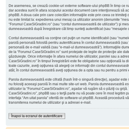
De asemenea, se crează cookie-uri externe software-ului phpBB în timp ce na
dar acestea sunt în afara scopului acestui document care intenţionează să ac
phpBB. A doua cale prin care colectăm informaţiile este prin ceea ce trimiteţi 
nu este limitat la: expedierea unui mesaj ca utilizator anonim (denumite “mes
“Forumul CaseSiGradini.ro” (sau “contul dumneavoastră de utilizator”) şi mes
dumneavoastră după înregistrare cât timp sunteţi autentificat (sau “mesajele
Contul dumneavoastră va conţine cel puţin un nume identificabil (sau “numele
parolă personală folosită pentru autentificarea în contul dumneavoastră (sau
personală de e-mail validă (sau “e-mail-ul dumneavoastră”). Informaţiile dumn
de la “Forumul CaseSiGradini.ro” sunt protejate de legile de protecţie ale date
găzduieşte. Orice informaţie în afara numelui de utilizator, parolei sau a adr
CaseSiGradini.ro” în timpul înregistrării este fie obligatorie sau opţională la 
toate cazurile, aveţi opţiunea să alegeţi ce informaţii din contul dumneavoastr
atât, în contul dumneavoastră aveţi opţiunea de a opta sau nu pentru a primi
Parola dumneavoastră este cifrată (hash într-o singură direcţie), aşadar este
nu folosiţi aceeaşi parolă în mai multe site-uri web. Parola dumneavoastră es
utilizator la “Forumul CaseSiGradini.ro”, aşadar vă rugăm să o păziţi cu grijă. 
CaseSiGradini.ro”, phpBB sau o terţă parte nu vă poate cere în mod legitim paro
interfaţa “Am uitat parola” oferită de software-ul phpBB. Această procedură v
transmiterea numelui de utilizator şi a adresei e-mail.
Înapoi la ecranul de autentificare