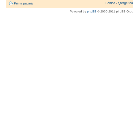
Echipa
•
Şterge toa
Prima pagină
Powered by
phpBB
© 2000-2011 phpBB Gro