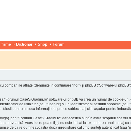
 firme
Dictionar
Shop
Forum
 companiile afliate (denumite în continuare “noi”) şi phpBB (“Software-ul phpBB”) uti
ea “Forumul CaseSiGradini.ro” software-ul phpBB va crea un număr de cookie-uri, car
tificator de utilizator (sau “user-id”) şi un identificator al sesiunii anonime (sau 
folosit pentru a stoca informaţii despre ce subiecte aţi citit, aşadar pentru îmbunătă
vigaţi prin “Forumul CaseSiGradini.ro” dar acestea sunt în afara scopului acestui 
 dumneavoastră. Acest lucru poate fi, şi nu este limitat la: expedierea unui mesaj c
nsmise de către dumneavoastră după înregistrare cât timp sunteţi autentificat (sau