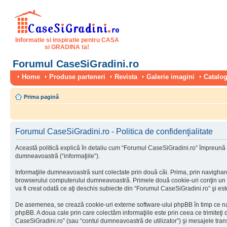
Informatie si inspiratie pentru CASA
si GRADINA ta!
Forumul CaseSiGradini.ro
Home
Produse parteneri
Revista
Galerie imagini
Catalog
Prima pagină
Forumul CaseSiGradini.ro - Politica de confidenţialitate
Această politică explică în detaliu cum “Forumul CaseSiGradini.ro” împreună cu
dumneavoastră (“informaţiile”).
Informaţiile dumneavoastră sunt colectate prin două căi. Prima, prin navighar
browserului computerului dumneavoastră. Primele două cookie-uri conţin un iden
va fi creat odată ce aţi deschis subiecte din “Forumul CaseSiGradini.ro” şi este 
De asemenea, se crează cookie-uri externe software-ului phpBB în timp ce na
phpBB. A doua cale prin care colectăm informaţiile este prin ceea ce trimiteţi
CaseSiGradini.ro” (sau “contul dumneavoastră de utilizator”) şi mesajele tra