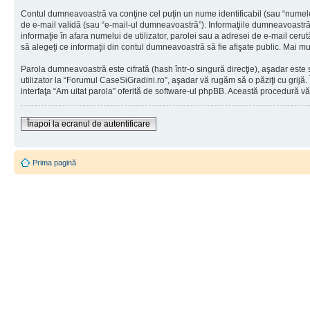
Contul dumneavoastră va conţine cel puţin un nume identificabil (sau “numele
de e-mail validă (sau “e-mail-ul dumneavoastră”). Informaţiile dumneavoastră p
informaţie în afara numelui de utilizator, parolei sau a adresei de e-mail cerut
să alegeţi ce informaţii din contul dumneavoastră să fie afişate public. Mai 
Parola dumneavoastră este cifrată (hash într-o singură direcţie), aşadar este 
utilizator la “Forumul CaseSiGradini.ro”, aşadar vă rugăm să o păziţi cu grijă.
interfaţa “Am uitat parola” oferită de software-ul phpBB. Această procedură vă
Înapoi la ecranul de autentificare
Prima pagină