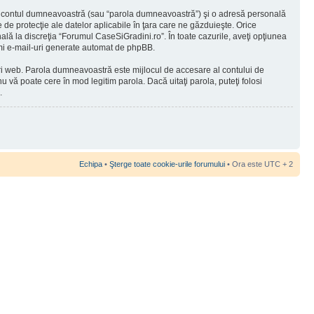
 în contul dumneavoastră (sau “parola dumneavoastră”) şi o adresă personală
de protecţie ale datelor aplicabile în ţara care ne găzduieşte. Orice
nală la discreţia “Forumul CaseSiGradini.ro”. În toate cazurile, aveţi opţiunea
rimi e-mail-uri generate automat de phpBB.
-uri web. Parola dumneavoastră este mijlocul de accesare al contului de
u vă poate cere în mod legitim parola. Dacă uitaţi parola, puteţi folosi
.
Echipa
•
Şterge toate cookie-urile forumului
• Ora este UTC + 2