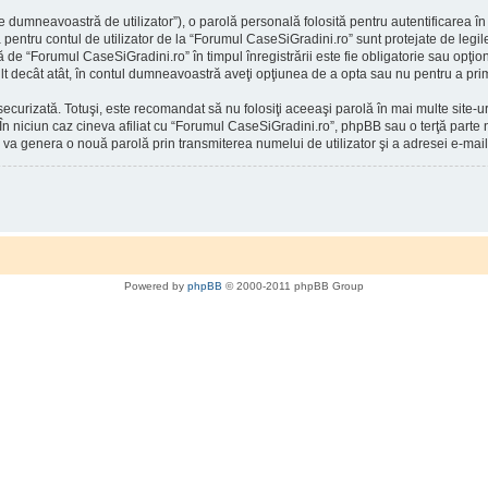
 dumneavoastră de utilizator”), o parolă personală folosită pentru autentificarea
entru contul de utilizator de la “Forumul CaseSiGradini.ro” sunt protejate de legile 
ă de “Forumul CaseSiGradini.ro” în timpul înregistrării este fie obligatorie sau opţio
mult decât atât, în contul dumneavoastră aveţi opţiunea de a opta sau nu pentru a p
securizată. Totuşi, este recomandat să nu folosiţi aceeaşi parolă în mai multe site
 În niciun caz cineva afiliat cu “Forumul CaseSiGradini.ro”, phpBB sau o terţă parte n
 va genera o nouă parolă prin transmiterea numelui de utilizator şi a adresei e-mail
Powered by
phpBB
© 2000-2011 phpBB Group