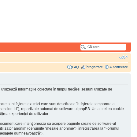
FAQ
Înregistrare
Autentificare
lizează informaţiile colectate în timpul fiecărei sesiuni utilizate de
e sunt fişiere text mici care sunt descărcate în fişierele temporare al
“session-id”), repartizate automat de software-ul phpBB. Un al treilea cookie
ţirea experienţei de utilizator.
document care intenţionează să acopere paginile create de software-ul
a utilizator anonim (denumite “mesaje anonime”), înregistrarea la “Forumul
 “mesajele dumneavoastră”).