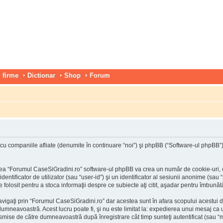
 firme
Dictionar
Shop
Forum
 companiile afliate (denumite în continuare “noi”) şi phpBB (“Software-ul phpBB”) uti
ea “Forumul CaseSiGradini.ro” software-ul phpBB va crea un număr de cookie-uri, car
tificator de utilizator (sau “user-id”) şi un identificator al sesiunii anonime (sau 
folosit pentru a stoca informaţii despre ce subiecte aţi citit, aşadar pentru îmbunătă
vigaţi prin “Forumul CaseSiGradini.ro” dar acestea sunt în afara scopului acestui 
 dumneavoastră. Acest lucru poate fi, şi nu este limitat la: expedierea unui mesaj c
nsmise de către dumneavoastră după înregistrare cât timp sunteţi autentificat (sau