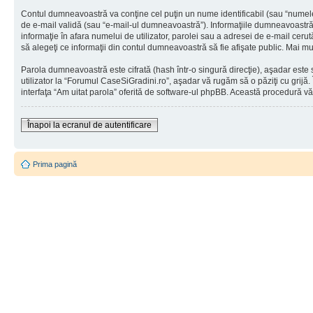
Contul dumneavoastră va conţine cel puţin un nume identificabil (sau “numele
de e-mail validă (sau “e-mail-ul dumneavoastră”). Informaţiile dumneavoastră p
informaţie în afara numelui de utilizator, parolei sau a adresei de e-mail cerut
să alegeţi ce informaţii din contul dumneavoastră să fie afişate public. Mai 
Parola dumneavoastră este cifrată (hash într-o singură direcţie), aşadar este 
utilizator la “Forumul CaseSiGradini.ro”, aşadar vă rugăm să o păziţi cu grijă.
interfaţa “Am uitat parola” oferită de software-ul phpBB. Această procedură vă
Înapoi la ecranul de autentificare
Prima pagină