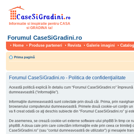
Informatie si inspiratie pentru CASA
si GRADINA ta!
Forumul CaseSiGradini.ro
Home
Produse parteneri
Revista
Galerie imagini
Catalog
Prima pagină
Forumul CaseSiGradini.ro - Politica de confidenţialitate
Această politică explică în detaliu cum “Forumul CaseSiGradini.ro” împreună cu
dumneavoastră (“informaţiile”).
Informaţiile dumneavoastră sunt colectate prin două căi. Prima, prin navighar
browserului computerului dumneavoastră. Primele două cookie-uri conţin un iden
va fi creat odată ce aţi deschis subiecte din “Forumul CaseSiGradini.ro” şi este 
De asemenea, se crează cookie-uri externe software-ului phpBB în timp ce na
phpBB. A doua cale prin care colectăm informaţiile este prin ceea ce trimiteţi
CaseSiGradini.ro” (sau “contul dumneavoastră de utilizator”) şi mesajele tra