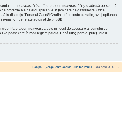
 în contul dumneavoastră (sau “parola dumneavoastră”) şi o adresă personală
de protecţie ale datelor aplicabile în ţara care ne găzduieşte. Orice
nală la discreţia “Forumul CaseSiGradini.ro”. În toate cazurile, aveţi opţiunea
rimi e-mail-uri generate automat de phpBB.
-uri web. Parola dumneavoastră este mijlocul de accesare al contului de
u vă poate cere în mod legitim parola. Dacă uitaţi parola, puteţi folosi
.
Echipa
•
Şterge toate cookie-urile forumului
• Ora este UTC + 2