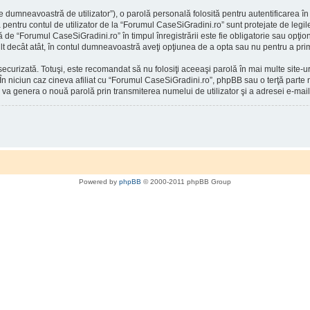
 dumneavoastră de utilizator”), o parolă personală folosită pentru autentificarea
entru contul de utilizator de la “Forumul CaseSiGradini.ro” sunt protejate de legile 
ă de “Forumul CaseSiGradini.ro” în timpul înregistrării este fie obligatorie sau opţio
mult decât atât, în contul dumneavoastră aveţi opţiunea de a opta sau nu pentru a p
securizată. Totuşi, este recomandat să nu folosiţi aceeaşi parolă în mai multe site
 În niciun caz cineva afiliat cu “Forumul CaseSiGradini.ro”, phpBB sau o terţă parte n
 va genera o nouă parolă prin transmiterea numelui de utilizator şi a adresei e-mail
Powered by
phpBB
© 2000-2011 phpBB Group