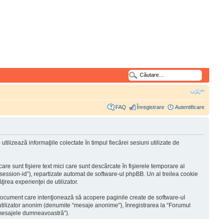
FAQ
Înregistrare
Autentificare
lizează informaţiile colectate în timpul fiecărei sesiuni utilizate de
e sunt fişiere text mici care sunt descărcate în fişierele temporare al
“session-id”), repartizate automat de software-ul phpBB. Un al treilea cookie
ţirea experienţei de utilizator.
document care intenţionează să acopere paginile create de software-ul
a utilizator anonim (denumite “mesaje anonime”), înregistrarea la “Forumul
 “mesajele dumneavoastră”).