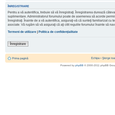
ÎNREGISTRARE
Pentru a vă autentifica, trebuie să vă înregistraţi. Înregistrarea durează câteva 
suplimentare. Administratorul forumului poate de asemenea să acorde permisiu
înregistraţi. Înainte de a vă autentifica, asiguraţi-vă că sunteţi familiarizat cu te
asociate. Vă rugăm să vă asiguraţi că aţi citit regulile forumului înainte să nav
Termeni de utilizare
|
Politica de confidenţialitate
Înregistrare
Echipa
•
Şterge toa
Prima pagină
Powered by
phpBB
© 2000-2011 phpBB Gro