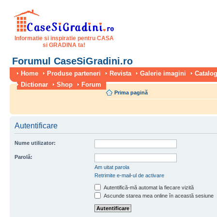
Informatie si inspiratie pentru CASA
si GRADINA ta!
Forumul CaseSiGradini.ro
Home
Produse parteneri
Revista
Galerie imagini
Catalog
Dictionar
Shop
Forum
Prima pagină
Autentificare
Nume utilizator:
Parolă:
Am uitat parola
Retrimite e-mail-ul de activare
Autentifică-mă automat la fiecare vizită
Ascunde starea mea online în această sesiune