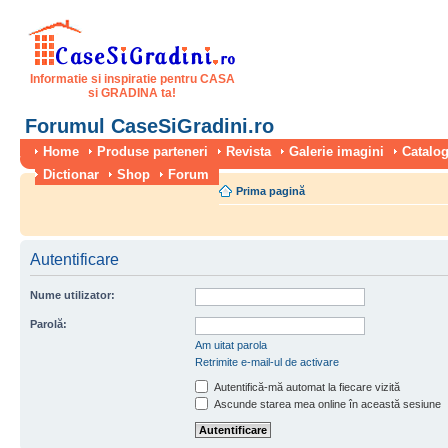
Informatie si inspiratie pentru CASA
si GRADINA ta!
Forumul CaseSiGradini.ro
Home
Produse parteneri
Revista
Galerie imagini
Catalog
Dictionar
Shop
Forum
Prima pagină
Autentificare
Nume utilizator:
Parolă:
Am uitat parola
Retrimite e-mail-ul de activare
Autentifică-mă automat la fiecare vizită
Ascunde starea mea online în această sesiune