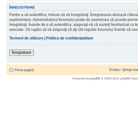
ÎNREGISTRARE
Pentru a vă autentifica, trebuie să vă înregistraţi. Înregistrarea durează câteva 
suplimentare. Administratorul forumului poate de asemenea să acorde permisiu
înregistraţi. Înainte de a vă autentifica, asiguraţi-vă că sunteţi familiarizat cu te
asociate. Vă rugăm să vă asiguraţi că aţi citit regulile forumului înainte să nav
Termeni de utilizare
|
Politica de confidenţialitate
Înregistrare
Echipa
•
Şterge toa
Prima pagină
Powered by
phpBB
© 2000-2011 phpBB Gro