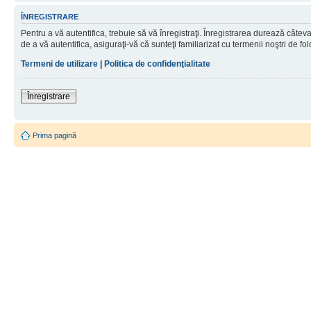
ÎNREGISTRARE
Pentru a vă autentifica, trebuie să vă înregistraţi. Înregistrarea durează câtev
de a vă autentifica, asiguraţi-vă că sunteţi familiarizat cu termenii noştri de fol
Termeni de utilizare
|
Politica de confidenţialitate
Înregistrare
Prima pagină