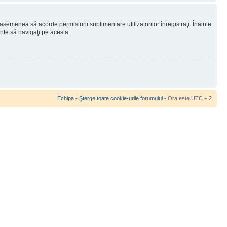
 asemenea să acorde permisiuni suplimentare utilizatorilor înregistraţi. Înainte
ainte să navigaţi pe acesta.
Echipa
•
Şterge toate cookie-urile forumului
• Ora este UTC + 2