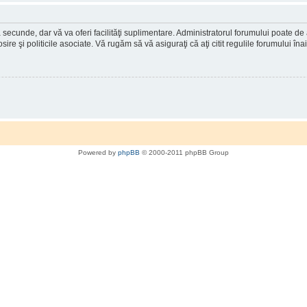
a secunde, dar vă va oferi facilităţi suplimentare. Administratorul forumului poate de
osire şi politicile asociate. Vă rugăm să vă asiguraţi că aţi citit regulile forumului în
Powered by
phpBB
© 2000-2011 phpBB Group