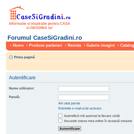
Informatie si inspiratie pentru CASA
si GRADINA ta!
Forumul CaseSiGradini.ro
Home
Produse parteneri
Revista
Galerie imagini
Catalog
Prima pagină
Autentificare
Nume utilizator:
Parolă:
Am uitat parola
Retrimite e-mail-ul de activare
Autentifică-mă automat la fiecare vizită
Ascunde starea mea online în această sesiune