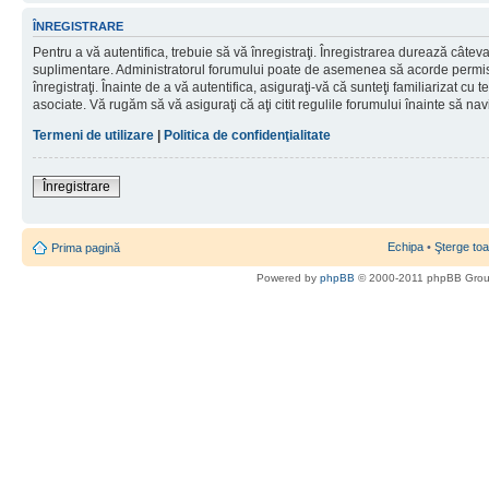
ÎNREGISTRARE
Pentru a vă autentifica, trebuie să vă înregistraţi. Înregistrarea durează câteva 
suplimentare. Administratorul forumului poate de asemenea să acorde permisiu
înregistraţi. Înainte de a vă autentifica, asiguraţi-vă că sunteţi familiarizat cu te
asociate. Vă rugăm să vă asiguraţi că aţi citit regulile forumului înainte să nav
Termeni de utilizare
|
Politica de confidenţialitate
Înregistrare
Echipa
•
Şterge toa
Prima pagină
Powered by
phpBB
© 2000-2011 phpBB Gro