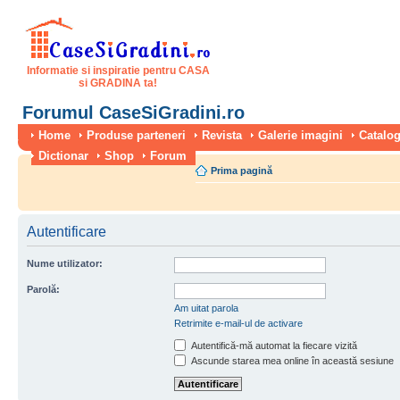
Informatie si inspiratie pentru CASA
si GRADINA ta!
Forumul CaseSiGradini.ro
Home
Produse parteneri
Revista
Galerie imagini
Catalog
Dictionar
Shop
Forum
Prima pagină
Autentificare
Nume utilizator:
Parolă:
Am uitat parola
Retrimite e-mail-ul de activare
Autentifică-mă automat la fiecare vizită
Ascunde starea mea online în această sesiune