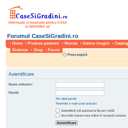
Informatie si inspiratie pentru CASA
si GRADINA ta!
Forumul CaseSiGradini.ro
Home
Produse parteneri
Revista
Galerie imagini
Catalog
Dictionar
Shop
Forum
Prima pagină
Autentificare
Nume utilizator:
Parolă:
Am uitat parola
Retrimite e-mail-ul de activare
Autentifică-mă automat la fiecare vizită
Ascunde starea mea online în această sesiune