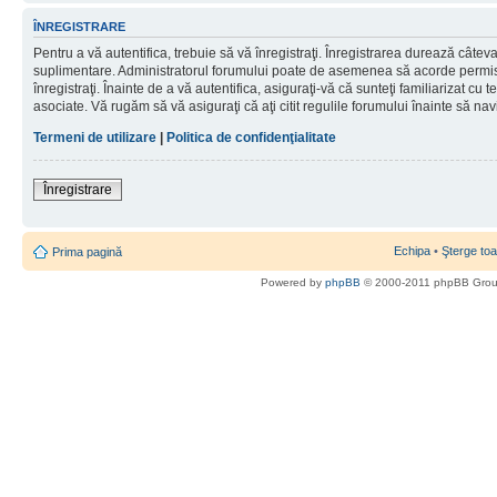
ÎNREGISTRARE
Pentru a vă autentifica, trebuie să vă înregistraţi. Înregistrarea durează câteva 
suplimentare. Administratorul forumului poate de asemenea să acorde permisiu
înregistraţi. Înainte de a vă autentifica, asiguraţi-vă că sunteţi familiarizat cu te
asociate. Vă rugăm să vă asiguraţi că aţi citit regulile forumului înainte să nav
Termeni de utilizare
|
Politica de confidenţialitate
Înregistrare
Echipa
•
Şterge toa
Prima pagină
Powered by
phpBB
© 2000-2011 phpBB Gro