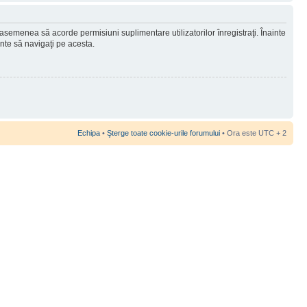
 asemenea să acorde permisiuni suplimentare utilizatorilor înregistraţi. Înainte
ainte să navigaţi pe acesta.
Echipa
•
Şterge toate cookie-urile forumului
• Ora este UTC + 2