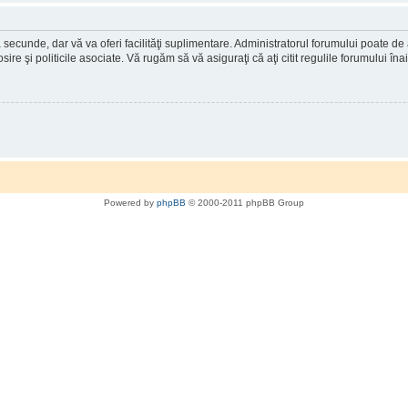
a secunde, dar vă va oferi facilităţi suplimentare. Administratorul forumului poate de
osire şi politicile asociate. Vă rugăm să vă asiguraţi că aţi citit regulile forumului în
Powered by
phpBB
© 2000-2011 phpBB Group