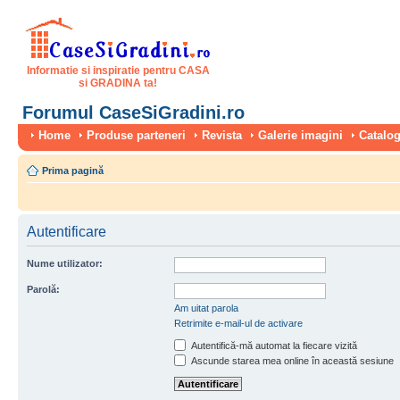
Informatie si inspiratie pentru CASA
si GRADINA ta!
Forumul CaseSiGradini.ro
Home
Produse parteneri
Revista
Galerie imagini
Catalog
Prima pagină
Autentificare
Nume utilizator:
Parolă:
Am uitat parola
Retrimite e-mail-ul de activare
Autentifică-mă automat la fiecare vizită
Ascunde starea mea online în această sesiune