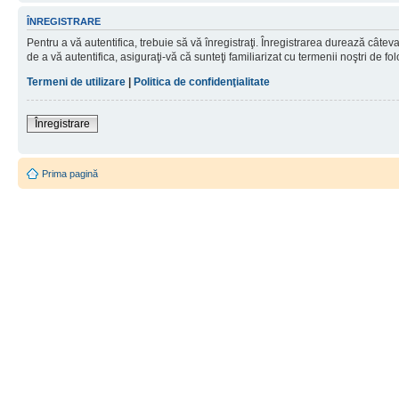
ÎNREGISTRARE
Pentru a vă autentifica, trebuie să vă înregistraţi. Înregistrarea durează câtev
de a vă autentifica, asiguraţi-vă că sunteţi familiarizat cu termenii noştri de fol
Termeni de utilizare
|
Politica de confidenţialitate
Înregistrare
Prima pagină