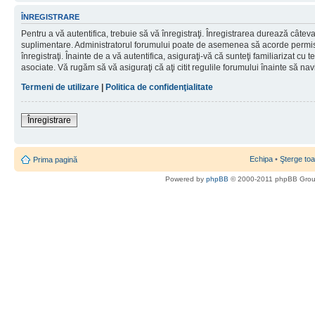
ÎNREGISTRARE
Pentru a vă autentifica, trebuie să vă înregistraţi. Înregistrarea durează câteva 
suplimentare. Administratorul forumului poate de asemenea să acorde permisiu
înregistraţi. Înainte de a vă autentifica, asiguraţi-vă că sunteţi familiarizat cu te
asociate. Vă rugăm să vă asiguraţi că aţi citit regulile forumului înainte să nav
Termeni de utilizare
|
Politica de confidenţialitate
Înregistrare
Echipa
•
Şterge toa
Prima pagină
Powered by
phpBB
© 2000-2011 phpBB Gro