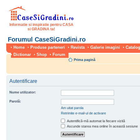
Informatie si inspiratie pentru CASA
si GRADINA ta!
Forumul CaseSiGradini.ro
Home
Produse parteneri
Revista
Galerie imagini
Catalog
Dictionar
Shop
Forum
Prima pagină
Autentificare
Nume utilizator:
Parolă:
Am uitat parola
Retrimite e-mail-ul de activare
Autentifică-mă automat la fiecare vizită
Ascunde starea mea online în această sesiune