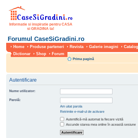
Informatie si inspiratie pentru CASA
si GRADINA ta!
Forumul CaseSiGradini.ro
Home
Produse parteneri
Revista
Galerie imagini
Catalog
Dictionar
Shop
Forum
Prima pagină
Autentificare
Nume utilizator:
Parolă:
Am uitat parola
Retrimite e-mail-ul de activare
Autentifică-mă automat la fiecare vizită
Ascunde starea mea online în această sesiune