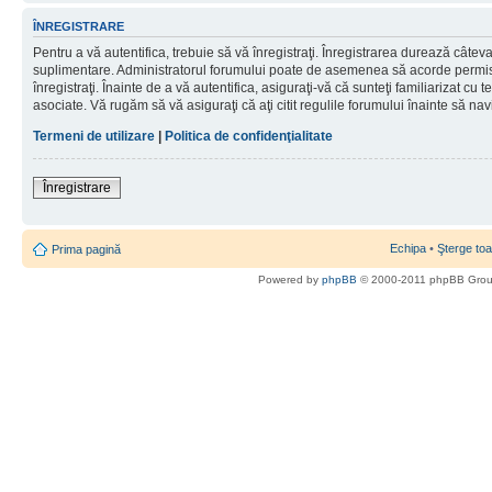
ÎNREGISTRARE
Pentru a vă autentifica, trebuie să vă înregistraţi. Înregistrarea durează câteva 
suplimentare. Administratorul forumului poate de asemenea să acorde permisiu
înregistraţi. Înainte de a vă autentifica, asiguraţi-vă că sunteţi familiarizat cu te
asociate. Vă rugăm să vă asiguraţi că aţi citit regulile forumului înainte să nav
Termeni de utilizare
|
Politica de confidenţialitate
Înregistrare
Echipa
•
Şterge toa
Prima pagină
Powered by
phpBB
© 2000-2011 phpBB Gro