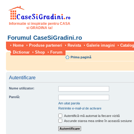
Informatie si inspiratie pentru CASA
si GRADINA ta!
Forumul CaseSiGradini.ro
Home
Produse parteneri
Revista
Galerie imagini
Catalog
Dictionar
Shop
Forum
Prima pagină
Autentificare
Nume utilizator:
Parolă:
Am uitat parola
Retrimite e-mail-ul de activare
Autentifică-mă automat la fiecare vizită
Ascunde starea mea online în această sesiune