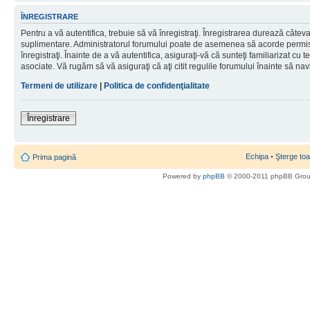
ÎNREGISTRARE
Pentru a vă autentifica, trebuie să vă înregistraţi. Înregistrarea durează câteva 
suplimentare. Administratorul forumului poate de asemenea să acorde permisiu
înregistraţi. Înainte de a vă autentifica, asiguraţi-vă că sunteţi familiarizat cu te
asociate. Vă rugăm să vă asiguraţi că aţi citit regulile forumului înainte să nav
Termeni de utilizare
|
Politica de confidenţialitate
Înregistrare
Echipa
•
Şterge toa
Prima pagină
Powered by
phpBB
© 2000-2011 phpBB Gro